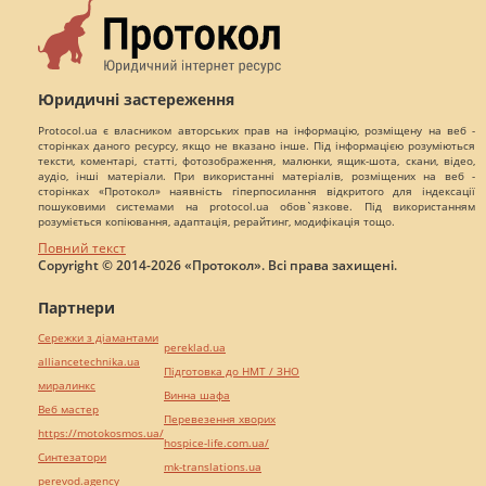
Юридичні застереження
Protocol.ua є власником авторських прав на інформацію, розміщену на веб -
сторінках даного ресурсу, якщо не вказано інше. Під інформацією розуміються
тексти, коментарі, статті, фотозображення, малюнки, ящик-шота, скани, відео,
аудіо, інші матеріали. При використанні матеріалів, розміщених на веб -
сторінках «Протокол» наявність гіперпосилання відкритого для індексації
пошуковими системами на protocol.ua обов`язкове. Під використанням
розуміється копіювання, адаптація, рерайтинг, модифікація тощо.
Повний текст
Copyright © 2014-2026 «Протокол». Всі права захищені.
Партнери
Сережки з діамантами
pereklad.ua
alliancetechnika.ua
Підготовка до НМТ / ЗНО
миралинкс
Винна шафа
Веб мастер
Перевезення хворих
https://motokosmos.ua/
hospice-life.com.ua/
Синтезатори
mk-translations.ua
perevod.agency