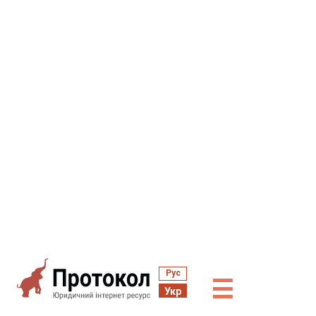
Рус
☰
Укр