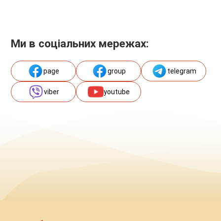
Ми в соціальних мережах:
page
group
telegram
viber
youtube