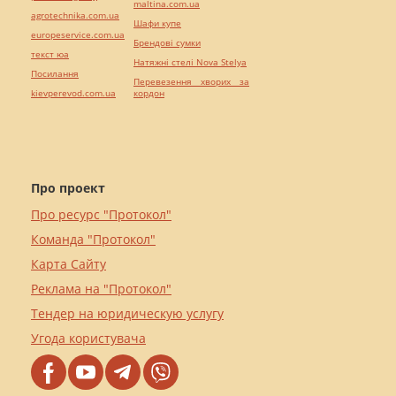
maltina.com.ua
agrotechnika.com.ua
Шафи купе
europeservice.com.ua
Брендові сумки
текст юа
Натяжні стелі Nova Stelya
Посилання
Перевезення хворих за
kievperevod.com.ua
кордон
Про проект
Про ресурс "Протокол"
Команда "Протокол"
Карта Сайту
Реклама на "Протокол"
Тендер на юридическую услугу
Угода користувача