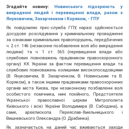
Згадайте новину:
Новинського підозрюють у
викраденні людей і перевищенні влади, разом з
Януковичем, Захарченком і Коряком, - ГПУ
Як повідомляє прес-служба ГПУ, наразі здійснюється
досудове розслідування у кримінальному провадженні
за ознаками кримінальних правопорушень, передбачених
ч. 2 ст. 146 (незаконне позбавлення волі або викрадення
людини) та ч. 1 ст. 365 (перевищення влади або
службових повноважень працівником правоохоронного
органу) КК України за фактом перевищення влади та
службових повноважень колишніми високопосадовцями
(В. Януковичем, В. Захарченком, В. Новинським та В.
Коряком), а також іншими працівниками правоохоронних
органів міста Києва, при незаконному позбавленні волі
особистого помічника, нині покійного, Предстоятеля
Української православної церкви Митрополита
Київського і всієї України Володимира (В. Сабодана), а
саме, архієпископа Переяслав-Хмельницького і
Вишневського Олександра (О. Драбинка).
Як зазначається, на даний час вживаються заходи