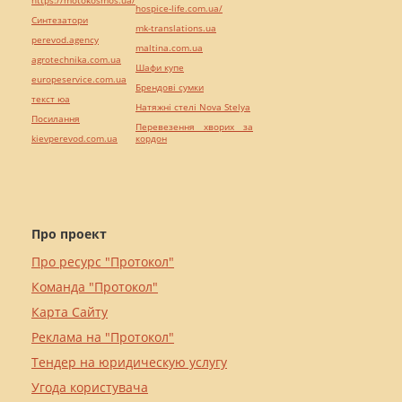
hospice-life.com.ua/
Синтезатори
mk-translations.ua
perevod.agency
maltina.com.ua
agrotechnika.com.ua
Шафи купе
europeservice.com.ua
Брендові сумки
текст юа
Натяжні стелі Nova Stelya
Посилання
Перевезення хворих за
kievperevod.com.ua
кордон
Про проект
Про ресурс "Протокол"
Команда "Протокол"
Карта Сайту
Реклама на "Протокол"
Тендер на юридическую услугу
Угода користувача