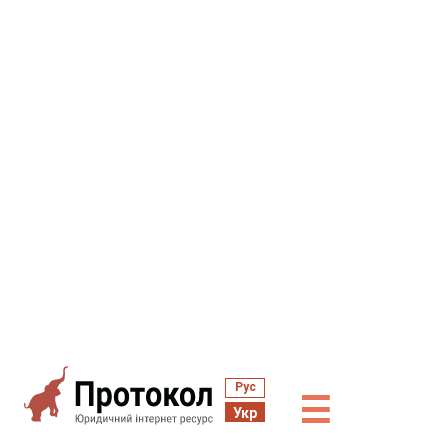
Рус
☰
Укр