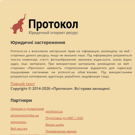
Юридичні застереження
Protocol.ua є власником авторських прав на інформацію, розміщену на веб -
сторінках даного ресурсу, якщо не вказано інше. Під інформацією розуміються
тексти, коментарі, статті, фотозображення, малюнки, ящик-шота, скани, відео,
аудіо, інші матеріали. При використанні матеріалів, розміщених на веб -
сторінках «Протокол» наявність гіперпосилання відкритого для індексації
пошуковими системами на protocol.ua обов`язкове. Під використанням
розуміється копіювання, адаптація, рерайтинг, модифікація тощо.
Повний текст
Copyright © 2014-2026 «Протокол». Всі права захищені.
Партнери
Сережки з діамантами
pereklad.ua
alliancetechnika.ua
Підготовка до НМТ / ЗНО
миралинкс
Винна шафа
Веб мастер
Перевезення хворих
https://motokosmos.ua/