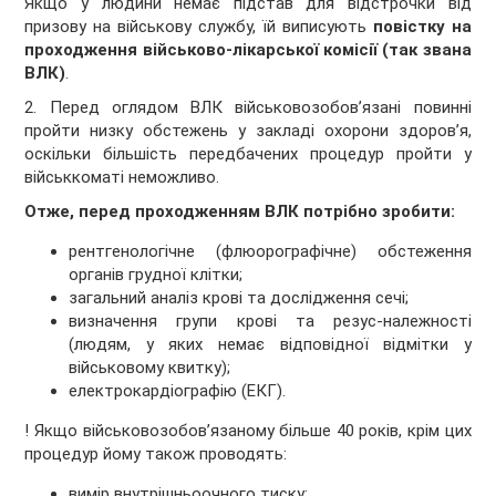
Якщо у людини немає підстав для відстрочки від
призову на військову службу, їй виписують
повістку на
проходження військово-лікарської комісії (так звана
ВЛК)
.
2. Перед оглядом ВЛК військовозобов’язані повинні
пройти низку обстежень у закладі охорони здоров’я,
оскільки більшість передбачених процедур пройти у
військкоматі неможливо.
Отже, перед проходженням ВЛК потрібно зробити:
рентгенологічне (флюорографічне) обстеження
органів грудної клітки;
загальний аналіз крові та дослідження сечі;
визначення групи крові та резус-належності
(людям, у яких немає відповідної відмітки у
військовому квитку);
електрокардіографію (ЕКГ).
! Якщо військовозобов’язаному більше 40 років, крім цих
процедур йому також проводять:
вимір внутрішньоочного тиску;