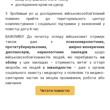
дослідження крові на цукор.
3. Зробивши усі ці дослідження, військовозобов’язаний
повинен прийти до територіального центру
комплектування і соціальної підтримки у зазначений у
повістці дату й час.
ВАЖЛИВО! До початку огляду військкомат отримує
також дані з
психоневрологічних,
протитуберкульозних, шкірно-венеричних
диспансерів, наркологічних закладів
щодо
військовозобов‘язаних.На людей, які перебувають
на
обліку
у цих закладах – отримують витяг з історії
хвороби, на людей
з інвалідністю
– дані з органів
соціального захисту і медкартку з поліклінік та медико-
санітарних частин за місцем проживання, роботи або
навчання.
Читати повністю