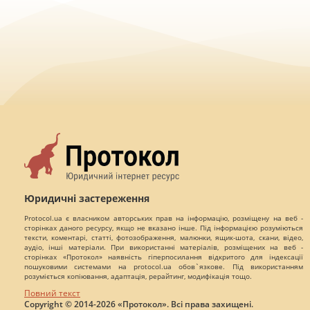
Юридичні застереження
Protocol.ua є власником авторських прав на інформацію, розміщену на веб -
сторінках даного ресурсу, якщо не вказано інше. Під інформацією розуміються
тексти, коментарі, статті, фотозображення, малюнки, ящик-шота, скани, відео,
аудіо, інші матеріали. При використанні матеріалів, розміщених на веб -
сторінках «Протокол» наявність гіперпосилання відкритого для індексації
пошуковими системами на protocol.ua обов`язкове. Під використанням
розуміється копіювання, адаптація, рерайтинг, модифікація тощо.
Повний текст
Copyright © 2014-2026 «Протокол». Всі права захищені.