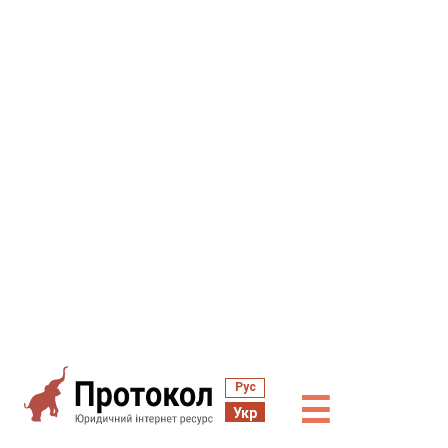
Рус
☰
Укр