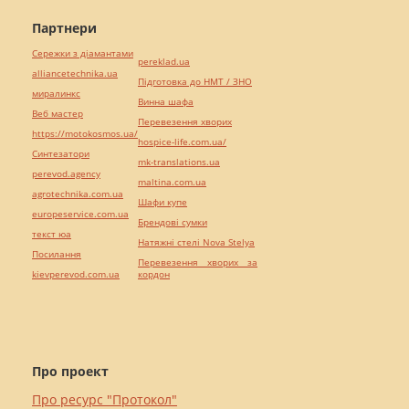
Партнери
Сережки з діамантами
pereklad.ua
alliancetechnika.ua
Підготовка до НМТ / ЗНО
миралинкс
Винна шафа
Веб мастер
Перевезення хворих
https://motokosmos.ua/
hospice-life.com.ua/
Синтезатори
mk-translations.ua
perevod.agency
maltina.com.ua
agrotechnika.com.ua
Шафи купе
europeservice.com.ua
Брендові сумки
текст юа
Натяжні стелі Nova Stelya
Посилання
Перевезення хворих за
kievperevod.com.ua
кордон
Про проект
Про ресурс "Протокол"