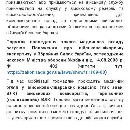
призиваються або приймаються на військову службу,
приймаються на службу у військовому резерві, та
військовозобов'язаних, призначених для
комплектування посад за відповідними військово-
обліковими спеціальностями й іншими спеціальностями
в Службі безпеки України.
Порядок проведення такого медичного огляду
регулює Положення про військово-лікарську
експертизу в Збройних Силах України, затверджене
наказом Міністра оборони України від 14.08.2008 р.
№ 402 (читати тут:
https://zakon.rada.gov.ua/laws/show/z1109-08
)
Під час мобілізації громадяни проходять медичний
огляд
у військово-лікарських комісіях (так звані
ВЛК) військових комісаріатів, гарнізонних
(госпітальних) ВЛК.
Головна мета медичного огляду
полягає у вивченні й оцінці стану здоров'я та фізичного
розвитку громадян на момент огляду в цілях визначення
ступеня придатності поміж іншого до військової служби.