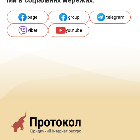
page
group
telegram
viber
youtube