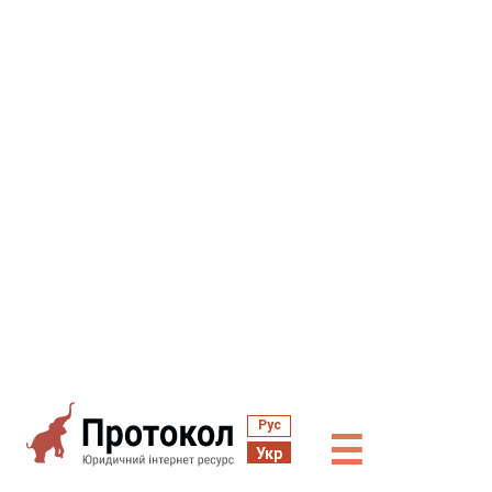
Рус
☰
Укр