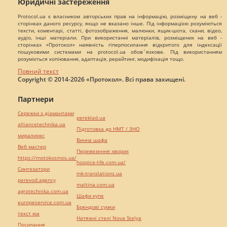
Юридичні застереження
Protocol.ua є власником авторських прав на інформацію, розміщену на веб -
сторінках даного ресурсу, якщо не вказано інше. Під інформацією розуміються
тексти, коментарі, статті, фотозображення, малюнки, ящик-шота, скани, відео,
аудіо, інші матеріали. При використанні матеріалів, розміщених на веб -
сторінках «Протокол» наявність гіперпосилання відкритого для індексації
пошуковими системами на protocol.ua обов`язкове. Під використанням
розуміється копіювання, адаптація, рерайтинг, модифікація тощо.
Повний текст
Copyright © 2014-2026 «Протокол». Всі права захищені.
Партнери
Сережки з діамантами
pereklad.ua
alliancetechnika.ua
Підготовка до НМТ / ЗНО
миралинкс
Винна шафа
Веб мастер
Перевезення хворих
https://motokosmos.ua/
hospice-life.com.ua/
Синтезатори
mk-translations.ua
perevod.agency
maltina.com.ua
agrotechnika.com.ua
Шафи купе
europeservice.com.ua
Брендові сумки
текст юа
Натяжні стелі Nova Stelya
Посилання