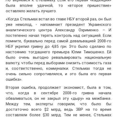
Но вернемся к Стельмаху. Если его первая «каденция»
была вполне удачной, то «второе пришествие»
оставляло желать лучшего.
«Когда Стельмах встал во главе НБУ второй раз, он был
уже немолод, - напоминает президент Украинского
аналитического центра Александр Охрименко. – И
постепенно начал терять контроль над ситуацией. Если
помните, буквально перед самой девальвацией 2008-го
НБУ укрепил гривну до 4,85 грн. Это было сделано по
настоянию тогдашнего премьера Юлии Тимошенко. Ей
было очень выгодно ревальвировать национальную
валюту, чтобы перед выборами снизить стоимость газа
и, соответственно, коммуналки. Стельмах тогда не
очень сильно сопротивлялся, и это была его первая
ошибка».
Вторая ошибка, продолжает экономист, была в том,
что, когда в сентябре 2008-го гривна начала
обваливаться, он не закрыл эту «дыру» на межбанке.
Между тем, эксперты говорили, что было бы
достаточно всего $2 млрд, ведь ЗВР на то время
составляли более $30 млрд. Тем не менее, Стельмах