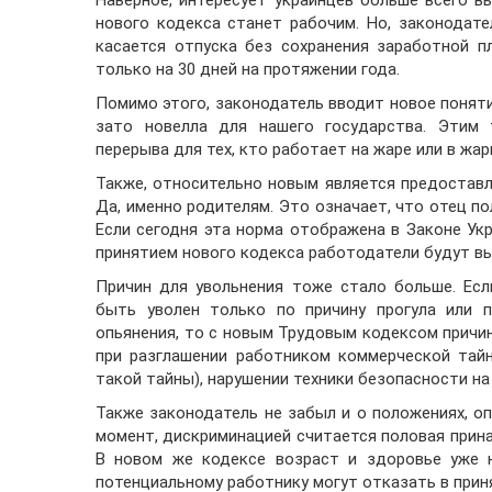
Наверное, интересует украинцев больше всего 
нового кодекса станет рабочим. Но, законодате
касается отпуска без сохранения заработной п
только на 30 дней на протяжении года.
Помимо этого, законодатель вводит новое поняти
зато новелла для нашего государства. Этим 
перерыва для тех, кто работает на жаре или в жа
Также, относительно новым является предоставл
Да, именно родителям. Это означает, что отец по
Если сегодня эта норма отображена в Законе Укр
принятием нового кодекса работодатели будут в
Причин для увольнения тоже стало больше. Ес
быть уволен только по причину прогула или п
опьянения, то с новым Трудовым кодексом причин
при разглашении работником коммерческой тай
такой тайны), нарушении техники безопасности н
Также законодатель не забыл и о положениях, 
момент, дискриминацией считается половая прина
В новом же кодексе возраст и здоровье уже 
потенциальному работнику могут отказать в приня