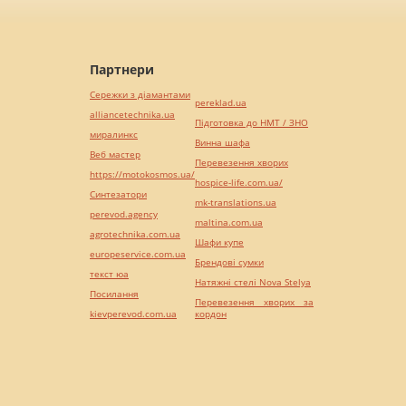
Партнери
Сережки з діамантами
pereklad.ua
alliancetechnika.ua
Підготовка до НМТ / ЗНО
миралинкс
Винна шафа
Веб мастер
Перевезення хворих
https://motokosmos.ua/
hospice-life.com.ua/
Синтезатори
mk-translations.ua
perevod.agency
maltina.com.ua
agrotechnika.com.ua
Шафи купе
europeservice.com.ua
Брендові сумки
текст юа
Натяжні стелі Nova Stelya
Посилання
Перевезення хворих за
kievperevod.com.ua
кордон