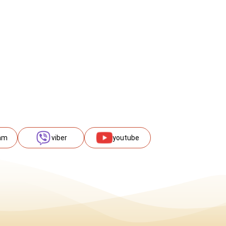
am
viber
youtube