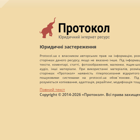
Юридичні застереження
Protocol.ua є власником авторських прав на інформацію, роз
сторінках даного ресурсу, якщо не вказано інше. Під інформа
тексти, коментарі, статті, фотозображення, малюнки, ящик-шот
аудіо, інші матеріали. При використанні матеріалів, розм
сторінках «Протокол» наявність гіперпосилання відкритого
пошуковими системами на protocol.ua обов`язкове. Під
розуміється копіювання, адаптація, рерайтинг, модифікація тощ
Повний текст
Copyright © 2014-2026 «Протокол». Всі права захищен