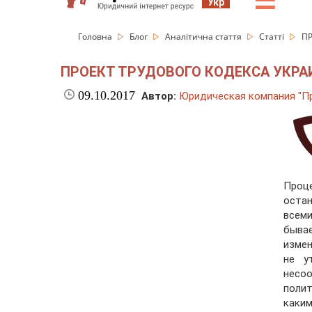
☰
Укр
Головна
Блог
Аналітична стаття
Статті
ПР
ПРОЕКТ ТРУДОВОГО КОДЕКСА УКРА
09.10.2017
Автор:
Юридическая компания "Пр
Проц
остан
всеми
быва
измен
не у
несоо
поли
каким