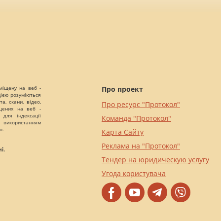
міщену на веб -
Про проект
цією розуміються
а, скани, відео,
Про ресурс "Протокол"
іщених на веб -
 для індексації
Команда "Протокол"
 використанням
о.
Карта Сайту
Реклама на "Протокол"
і.
Тендер на юридическую услугу
Угода користувача