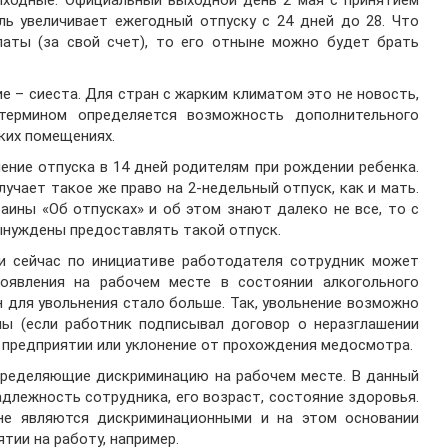
выходные. Официальный выходной день 2 мая с принятием
ль увеличивает ежегодный отпуску с 24 дней до 28. Что
латы (за свой счет), то его отныне можно будет брать
е – сиеста. Для стран с жарким климатом это не новость,
термином определяется возможность дополнительного
рких помещениях.
ение отпуска в 14 дней родителям при рождении ребенка.
лучает такое же право на 2-недельный отпуск, как и мать.
аины «Об отпусках» и об этом знают далеко не все, то с
ынуждены предоставлять такой отпуск.
ли сейчас по инициативе работодателя сотрудник может
оявления на рабочем месте в состоянии алкогольного
 для увольнения стало больше. Так, увольнение возможно
ны (если работник подписывал договор о неразглашении
а предприятии или уклонение от прохождения медосмотра.
определяющие дискриминацию на рабочем месте. В данный
длежность сотрудника, его возраст, состояние здоровья.
не являются дискриминационными и на этом основании
тии на работу, например.