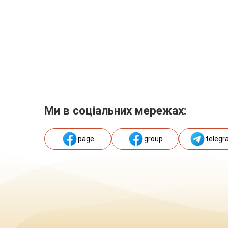
Ми в соціальних мережах:
page
group
telegr