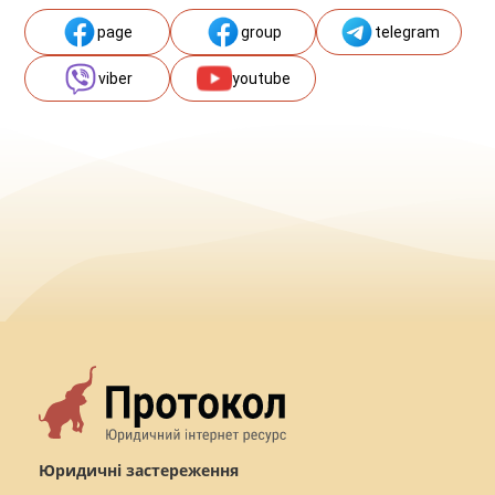
page
group
telegram
viber
youtube
Юридичні застереження