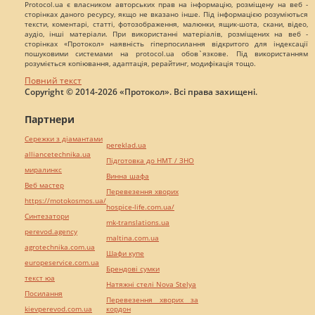
Protocol.ua є власником авторських прав на інформацію, розміщену на веб -
сторінках даного ресурсу, якщо не вказано інше. Під інформацією розуміються
тексти, коментарі, статті, фотозображення, малюнки, ящик-шота, скани, відео,
аудіо, інші матеріали. При використанні матеріалів, розміщених на веб -
сторінках «Протокол» наявність гіперпосилання відкритого для індексації
пошуковими системами на protocol.ua обов`язкове. Під використанням
розуміється копіювання, адаптація, рерайтинг, модифікація тощо.
Повний текст
Copyright © 2014-2026 «Протокол». Всі права захищені.
Партнери
Сережки з діамантами
pereklad.ua
alliancetechnika.ua
Підготовка до НМТ / ЗНО
миралинкс
Винна шафа
Веб мастер
Перевезення хворих
https://motokosmos.ua/
hospice-life.com.ua/
Синтезатори
mk-translations.ua
perevod.agency
maltina.com.ua
agrotechnika.com.ua
Шафи купе
europeservice.com.ua
Брендові сумки
текст юа
Натяжні стелі Nova Stelya
Посилання
Перевезення хворих за
kievperevod.com.ua
кордон