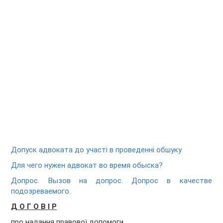
Допуск адвоката до участі в проведенні обшуку
Для чего нужен адвокат во время обыска?
Допрос. Вызов на допрос. Допрос в качестве
подозреваемого.
Д О Г О В І Р
про надання правової допомоги