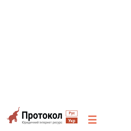
Рус
☰
Укр