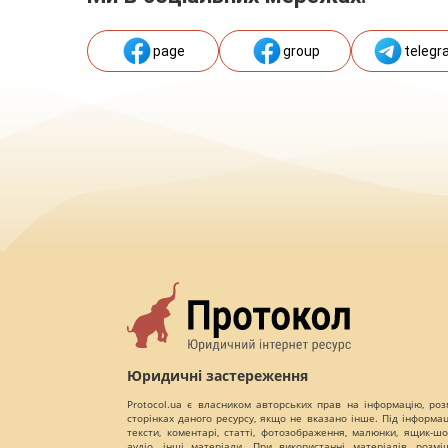
page
group
telegr
Юридичні застереження
Protocol.ua є власником авторських прав на інформацію, роз
сторінках даного ресурсу, якщо не вказано інше. Під інформа
тексти, коментарі, статті, фотозображення, малюнки, ящик-шот
аудіо, інші матеріали. При використанні матеріалів, розм