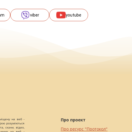
am
viber
youtube
міщену на веб -
Про проект
цією розуміються
а, скани, відео,
Про ресурс "Протокол"
іщених на веб -