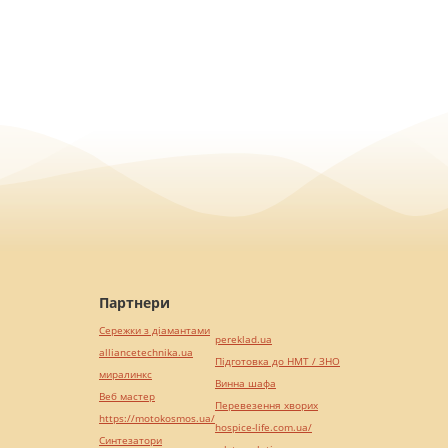
Партнери
Сережки з діамантами
pereklad.ua
alliancetechnika.ua
Підготовка до НМТ / ЗНО
миралинкс
Винна шафа
Веб мастер
Перевезення хворих
https://motokosmos.ua/
hospice-life.com.ua/
Синтезатори