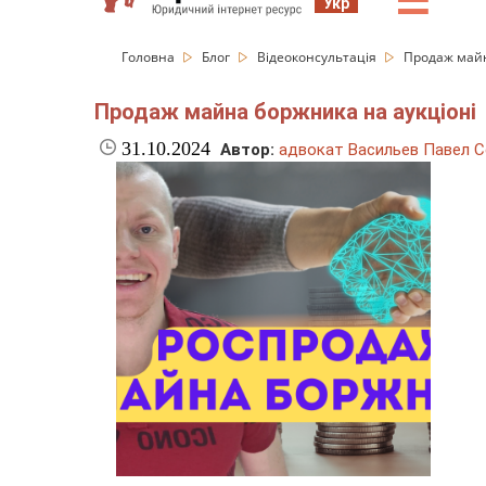
☰
Укр
Головна
Блог
Відеоконсультація
Продаж майн
Продаж майна боржника на аукціоні
31.10.2024
Автор:
адвокат Васильев Павел С