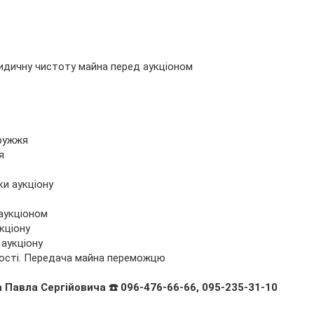
юридичну чистоту майна перед аукціоном
дружжя
я
ки аукціону
 аукціоном
кціону
 аукціону
ності. Передача майна переможцю
Павла Сергійовича ☎️ 096-476-66-66, 095-235-31-10