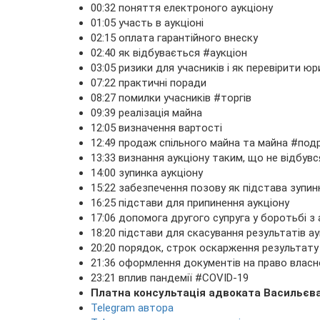
00:32 поняття електроного аукціону
01:05 участь в аукціоні
02:15 оплата гарантійного внеску
02:40 як відбувається #аукціон
03:05 ризики для учасників і як перевірити 
07:22 практичні поради
08:27 помилки учасників #торгів
09:39 реалізація майна
12:05 визначення вартості
12:49 продаж спільного майна та майна #по
13:33 визнання аукціону таким, що не відбувс
14:00 зупинка аукціону
15:22 забезпечення позову як підстава зупин
16:25 підстави для припинення аукціону
17:06 допомога другого супруга у боротьбі з
18:20 підстави для скасування результатів ау
20:20 порядок, строк оскарження результату
21:36 оформлення документів на право влас
23:21 вплив пандемії #COVID-19
Платна консультація адвоката Васильєва 
Telegram автора