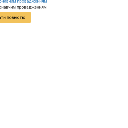
иконавчим провадженням
конавчим провадженням
ати повністю