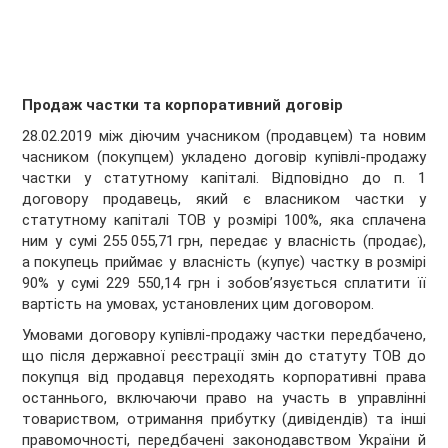
Продаж частки та корпоративний договір
28.02.2019 між діючим учасником (продавцем) та новим
часником (покупцем) укладено договір купівлі-продажу
частки у статутному капіталі. Відповідно до п. 1
договору продавець, який є власником частки у
статутному капіталі ТОВ у розмірі 100%, яка сплачена
ним у сумі 255 055,71 грн, передає у власність (продає),
а покупець приймає у власність (купує) частку в розмірі
90% у сумі 229 550,14 грн і зобов’язується сплатити її
вартість на умовах, установлених цим договором.
Умовами договору купівлі-продажу частки передбачено,
що після державної реєстрації змін до статуту ТОВ до
покупця від продавця переходять корпоративні права
останнього, включаючи право на участь в управлінні
товариством, отримання прибутку (дивідендів) та інші
правомочності, передбачені законодавством України й