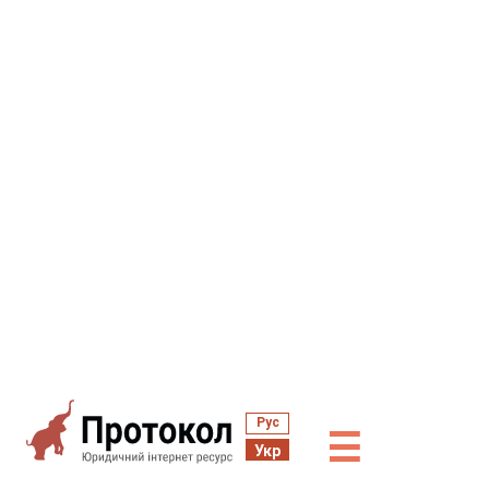
Рус
☰
Укр