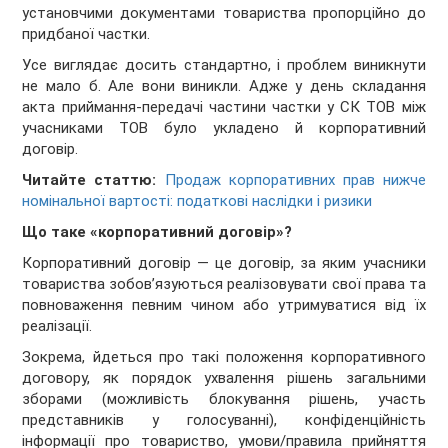
установчими документами товариства пропорційно до
придбаної частки.
Усе виглядає досить стандартно, і проблем виникнути
не мало б. Але вони виникли. Адже у день складання
акта приймання-передачі частини частки у СК ТОВ між
учасниками ТОВ було укладено й корпоративний
договір.
Читайте статтю:
Продаж корпоративних прав нижче
номінальної вартості: податкові наслідки і ризики
Що таке «корпоративний договір»?
Корпоративний договір — це договір, за яким учасники
товариства зобов’язуються реалізовувати свої права та
повноваження певним чином або утримуватися від їх
реалізації.
Зокрема, йдеться про такі положення корпоративного
договору, як порядок ухвалення рішень загальними
зборами (можливість блокування рішень, участь
представників у голосуванні), конфіденційність
інформації про товариство, умови/правила прийняття