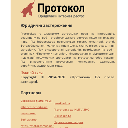
Юридичні застереження
Protocol.ua є власником авторських прав на інформацію,
розміщену на веб - сторінках даного ресурсу, якщо не вказано
інше. Під інформацією розуміються тексти, коментарі, статті,
фотозображення, малюнки, ящик-шота, скани, відео, аудіо, інші
матеріали. При використанні матеріалів, розміщених на веб -
сторінках «Протокол» наявність гіперпосилання відкритого для
індексації пошуковими системами на protocol.ua обов`язкове.
Під використанням розуміється копіювання, адаптація,
рерайтинг, модифікація тощо.
Повний текст
Copyright © 2014-2026 «Протокол». Всі права
захищені.
Партнери
Сережки з діамантами
pereklad.ua
alliancetechnika.ua
Підготовка до НМТ / ЗНО
миралинкс
Винна шафа
Веб мастер
Перевезення хворих
https://motokosmos.ua/