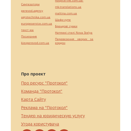
hospice-life.com.ua/
Синтезатори
mk-translations.ua
perevod.agency
maltina.com.ua
agrotechnika.com.ua
Шафи купе
europeservice.com.ua
Брендові сумки
текст юа
Натяжні стелі Nova Stelya
Посилання
Перевезення хворих за
kievperevod.com.ua
кордон
Про проект
Про ресурс "Протокол"
Команда "Протокол"
Карта Сайту
Реклама на "Протокол"
Тендер на юридическую услугу
Угода користувача