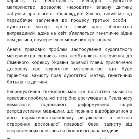
користь та необхідність очевидна. Сурогатне
материнство дозволяє «народити» власну дитину,
забувши про діагноз «безпліддя». Звісно, такий метод
передбачає залучення до процесу третьої особи –
сурогатної матері, проте такий крок абсолютно
виправданий, адже на світ з’являється генетично рідна
вам дитина, всупереч усім медичним прогнозам.
Аналіз правових проблем застосування сурогатного
материнства свідчить про необхідність включення до
Сімейного кодексу України окремої глави, присвяченої
договору про сурогатне материнство, що буде
гарантією захисту прав сурогатної матері, генетичних
батьків та дитини.
Репродуктивна технологія має ще достатню кількість
правових проблем, які потрібно врегулювати. Реалії часу
вимагають подальшого реформування галузі
репродуктивної медицини, що повинно відображатися в
його нормативно-правовому регулюванні з метою
створення досконалої правової бази, захисту від
неправомірних посягань на біологічні права людини.