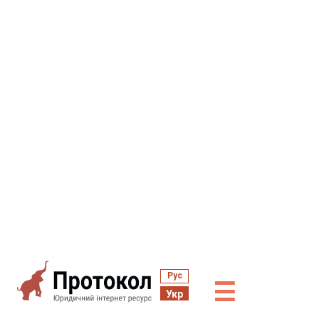
Рус
☰
Укр