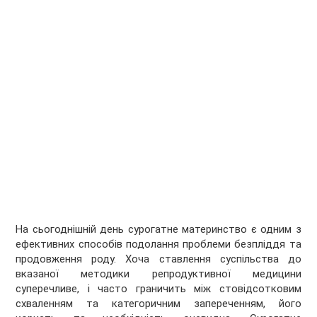
На сьогоднішній день сурогатне материнство є одним з
ефективних способів подолання проблеми безпліддя та
продовження роду. Хоча ставлення суспільства до
вказаної методики репродуктивної медицини
суперечливе, і часто граничить між стовідсотковим
схваленням та категоричним запереченням, його