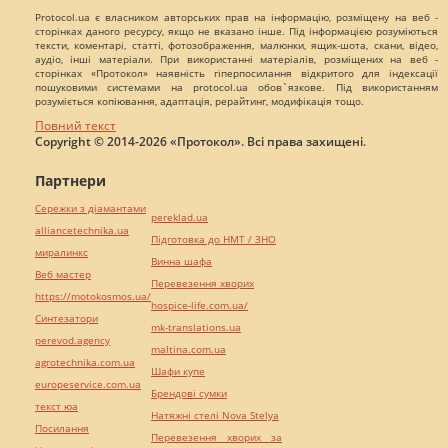
Protocol.ua є власником авторських прав на інформацію, розміщену на веб -
сторінках даного ресурсу, якщо не вказано інше. Під інформацією розуміються
тексти, коментарі, статті, фотозображення, малюнки, ящик-шота, скани, відео,
аудіо, інші матеріали. При використанні матеріалів, розміщених на веб -
сторінках «Протокол» наявність гіперпосилання відкритого для індексації
пошуковими системами на protocol.ua обов`язкове. Під використанням
розуміється копіювання, адаптація, рерайтинг, модифікація тощо.
Повний текст
Copyright © 2014-2026 «Протокол». Всі права захищені.
Партнери
Сережки з діамантами
pereklad.ua
alliancetechnika.ua
Підготовка до НМТ / ЗНО
миралинкс
Винна шафа
Веб мастер
Перевезення хворих
https://motokosmos.ua/
hospice-life.com.ua/
Синтезатори
mk-translations.ua
perevod.agency
maltina.com.ua
agrotechnika.com.ua
Шафи купе
europeservice.com.ua
Брендові сумки
текст юа
Натяжні стелі Nova Stelya
Посилання
Перевезення хворих за