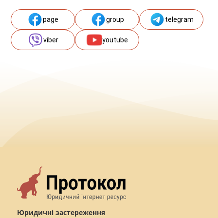
page
group
telegram
viber
youtube
Юридичні застереження