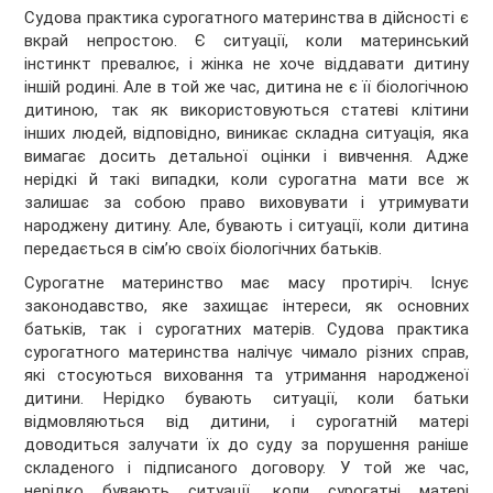
Судова практика сурогатного материнства в дійсності є
вкрай непростою. Є ситуації, коли материнський
інстинкт превалює, і жінка не хоче віддавати дитину
іншій родині. Але в той же час, дитина не є її біологічною
дитиною, так як використовуються статеві клітини
інших людей, відповідно, виникає складна ситуація, яка
вимагає досить детальної оцінки і вивчення. Адже
нерідкі й такі випадки, коли сурогатна мати все ж
залишає за собою право виховувати і утримувати
народжену дитину. Але, бувають і ситуації, коли дитина
передається в сім’ю своїх біологічних батьків.
Сурогатне материнство має масу протиріч. Існує
законодавство, яке захищає інтереси, як основних
батьків, так і сурогатних матерів. Судова практика
сурогатного материнства налічує чимало різних справ,
які стосуються виховання та утримання народженої
дитини. Нерідко бувають ситуації, коли батьки
відмовляються від дитини, і сурогатній матері
доводиться залучати їх до суду за порушення раніше
складеного і підписаного договору. У той же час,
нерідко бувають ситуації, коли сурогатні матері