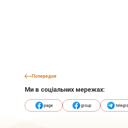
Попередня
Ми в соціальних мережах:
page
group
telegr