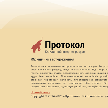
Юридичні застереження
Protocol.ua є власником авторських прав на інформацію, роз
сторінках даного ресурсу, якщо не вказано інше. Під інформа
тексти, коментарі, статті, фотозображення, малюнки, ящик-шот
аудіо, інші матеріали. При використанні матеріалів, розм
сторінках «Протокол» наявність гіперпосилання відкритого
пошуковими системами на protocol.ua обов`язкове. Під
розуміється копіювання, адаптація, рерайтинг, модифікація тощ
Повний текст
Copyright © 2014-2026 «Протокол». Всі права захищен