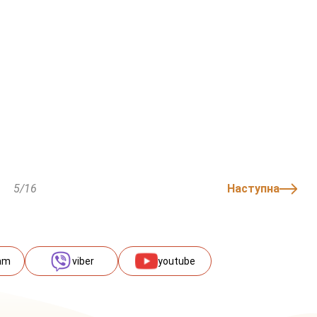
5/16
Наступна
am
viber
youtube