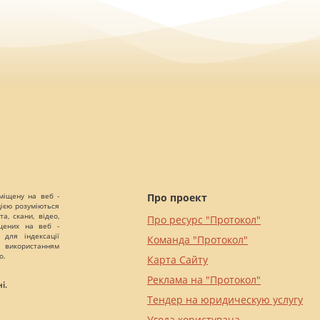
міщену на веб -
Про проект
цією розуміються
а, скани, відео,
Про ресурс "Протокол"
іщених на веб -
 для індексації
Команда "Протокол"
 використанням
о.
Карта Сайту
Реклама на "Протокол"
і.
Тендер на юридическую услугу
Угода користувача