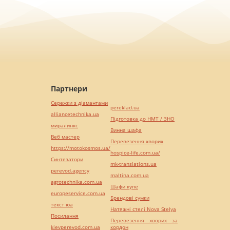
Партнери
Сережки з діамантами
pereklad.ua
alliancetechnika.ua
Підготовка до НМТ / ЗНО
миралинкс
Винна шафа
Веб мастер
Перевезення хворих
https://motokosmos.ua/
hospice-life.com.ua/
Синтезатори
mk-translations.ua
perevod.agency
maltina.com.ua
agrotechnika.com.ua
Шафи купе
europeservice.com.ua
Брендові сумки
текст юа
Натяжні стелі Nova Stelya
Посилання
Перевезення хворих за
kievperevod.com.ua
кордон