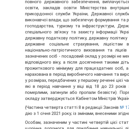
повного державного забезпечення, виплачується
освіти, закладів освіти Міністерства внутріш
прикордонної служби України, Державної служби
виконавчої влади, що забезпечує формування та р
господарства, туризму та інфраструктури, Держ
спеціального зв’язку та захисту інформації Укр
державну податкову політику, державну політику 
державне соціальне страхування, ліцеїстам в
національно-патріотичного виховання та ліцеї
зазначених осіб - посадовий оклад у розмірі не ме
відповідного віку, а після досягнення такими діт
прожиткового мінімуму для працездатних осіб, а
нарахована в період виробничого навчання та вир
у розмірах, передбачених у першому реченні цієї 
які в період навчання у віці від 18 до 23 рокі
померлими, загинули або пропали безвісти). Пор
окладу затверджується Кабінетом Міністрів Україн
{Частина четверта статті 8 в редакції Законів
№ 17
дію з 1 січня 2021 року; із змінами, внесеними згід
Особам, зазначеним у частині четвертій цієї ста
щорічна допомога для придбання навчальної лі