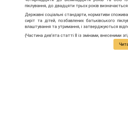
піклування, до двадцяти трьох років визначаєтьс
Державні соціальні стандарти, нормативи спожива
сиріт та дітей, позбавлених батьківського піклу
влаштування та утримання, і затверджуються відп
{Частина дев’ята статті 8 із змінами, внесеними з
Чит