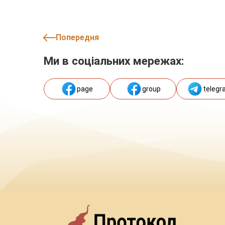
Попередня
Ми в соціальних мережах:
page
group
telegr