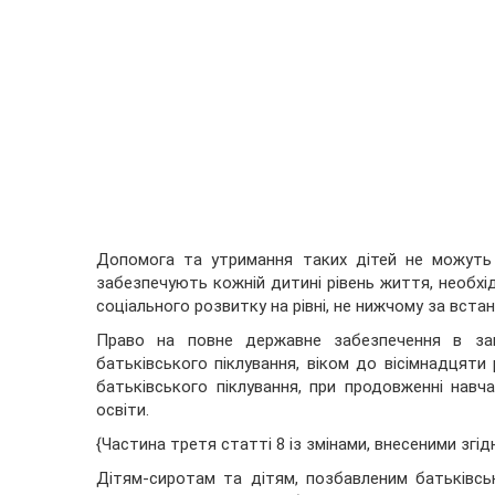
Допомога та утримання таких дітей не можуть 
забезпечують кожній дитині рівень життя, необхі
соціального розвитку на рівні, не нижчому за вста
Право на повне державне забезпечення в зак
батьківського піклування, віком до вісімнадцяти 
батьківського піклування, при продовженні навч
освіти.
{Частина третя статті 8 із змінами, внесеними згі
Дітям-сиротам та дітям, позбавленим батьківсько