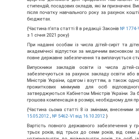
стипендій, посадових окладів, які їм призначені. 
після початку навчального року за рахунок кошт
бюджетах.
{Частина п’ята статті 8 в редакції Законів
№ 1774-V
з 1 січня 2021 року}
При наданні особам із числа дітей-сиріт та діте
академічної відпустки за медичним висновком за
повне державне забезпечення та виплачується стипе
Випускники закладів освіти із числа дітей-с
забезпечуються за рахунок закладу освіти або в
Міністрів України, одягом і взуттям, а також о
прожиткових мінімумів для осіб відповідно
затверджуються Кабінетом Міністрів України. За 
грошова компенсація в розмірі, необхідному для пр
{Частина сьома статті 8 із змінами, внесеними 
15.05.2012
,
№ 5462-VI від 16.10.2012
}
Вартість повного державного забезпечення у гр
трьох років, від трьох до семи років, від семи
чотирнадцяти до вісімнадцяти років та осіб із