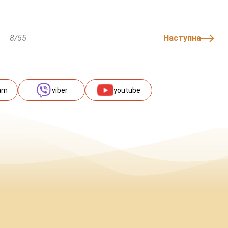
8/55
Наступна
am
viber
youtube