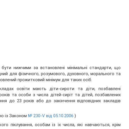
бути нижчими за встановлені мінімальні стандарти, що
дний для фізичного, розумового, духовного, морального та
новлений прожитковий мінімум для таких осіб.
ладах освіти мають діти-сироти та діти, позбавлені
років та особи з числа дітей-сиріт та дітей, позбавлених
ання до 23 років або до закінчення відповідних закладів
дно із Законом
№ 230-V від 05.10.2006
}
го піклування, особам із їх числа, які навчаються, крім