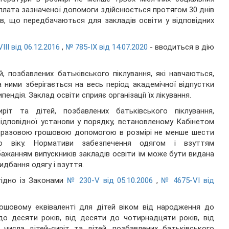
Виплата зазначеної допомоги здійснюється протягом 30 днів
ів, що передбачаються для закладів освіти у відповідних
III від 06.12.2016
,
№ 785-IX від 14.07.2020
- вводиться в дію
й, позбавлених батьківського піклування, які навчаються,
 ними зберігається на весь період академічної відпустки
ндія. Заклад освіти сприяє організації їх лікування.
иріт та дітей, позбавлених батьківського піклування,
ідповідної установи у порядку, встановленому Кабінетом
дноразовою грошовою допомогою в розмірі не менше шести
го віку. Нормативи забезпечення одягом і взуттям
бажанням випускників закладів освіти їм може бути видана
идбання одягу і взуття.
згідно із Законами
№ 230-V від 05.10.2006
,
№ 4675-VI від
ошовому еквіваленті для дітей віком від народження до
 до десяти років, від десяти до чотирнадцяти років, від
 числа дітей-сиріт та дітей, позбавлених батьківського