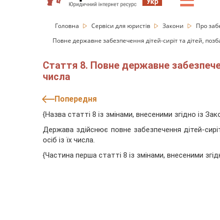
☰
Укр
Головна
Сервіси для юристів
Закони
Про заб
Повне державне забезпечення дітей-сиріт та дітей, позбав
Стаття 8. Повне державне забезпеченн
числа
Попередня
{Назва статті 8 із змінами, внесеними згідно із За
Держава здійснює повне забезпечення дітей-сиріт
осіб із їх числа.
{Частина перша статті 8 із змінами, внесеними згі