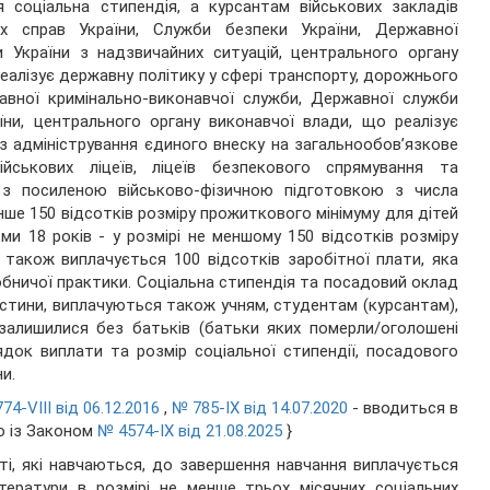
 соціальна стипендія, а курсантам військових закладів
ніх справ України, Служби безпеки України, Державної
 України з надзвичайних ситуацій, центрального органу
еалізує державну політику у сфері транспорту, дорожнього
авної кримінально-виконавчої служби, Державної служби
аїни, центрального органу виконавчої влади, що реалізує
з адміністрування єдиного внеску на загальнообов’язкове
ійськових ліцеїв, ліцеїв безпекового спрямування та
в з посиленою військово-фізичною підготовкою з числа
нше 150 відсотків розміру прожиткового мінімуму для дітей
ьми 18 років - у розмірі не меншому 150 відсотків розміру
 також виплачується 100 відсотків заробітної плати, яка
обничої практики. Соціальна стипендія та посадовий оклад
частини, виплачуються також учням, студентам (курсантам),
в залишилися без батьків (батьки яких померли/оголошені
ядок виплати та розмір соціальної стипендії, посадового
и.
74-VIII від 06.12.2016
,
№ 785-IX від 14.07.2020
- вводиться в
но із Законом
№ 4574-IX від 21.08.2025
}
тті, які навчаються, до завершення навчання виплачується
тератури в розмірі не менше трьох місячних соціальних