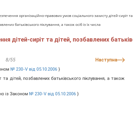
езпечення організаційно-правових умов соціального захисту дітей-сиріт та
лених батьківського піклування, а також осіб із їх числа
я дітей-сиріт та дітей, позбавлених батьківсь
8/55
Наступна
коном
№ 230-V від 05.10.2006
}
 та дітей, позбавлених батьківського піклування, а також
дно із Законом
№ 230-V від 05.10.2006
}