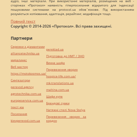
аудіо, інші матеріали. При використанні матеріалів, розміщених на веб -
сторінках «Протокол» наявність гіперпосилання відкритого для індексації
пошуковими системами на protocol.ua обов`язкове. Під використанням
розуміється копіювання, адаптація, рерайтинг, модифікація тощо.
Повний текст
Copyright © 2014-2026 «Протокол». Всі права захищені.
Партнери
Сережки з діамантами
pereklad.ua
alliancetechnika.ua
Підготовка до НМТ / ЗНО
миралинкс
Винна шафа
Веб мастер
Перевезення хворих
https://motokosmos.ua/
hospice-life.com.ua/
Синтезатори
mk-translations.ua
perevod.agency
maltina.com.ua
agrotechnika.com.ua
Шафи купе
europeservice.com.ua
Брендові сумки
текст юа
Натяжні стелі Nova Stelya
Посилання
Перевезення хворих за
kievperevod.com.ua
кордон