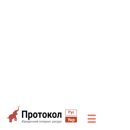
Рус
☰
Укр