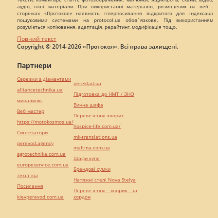
аудіо, інші матеріали. При використанні матеріалів, розміщених на веб -
сторінках «Протокол» наявність гіперпосилання відкритого для індексації
пошуковими системами на protocol.ua обов`язкове. Під використанням
розуміється копіювання, адаптація, рерайтинг, модифікація тощо.
Повний текст
Copyright © 2014-2026 «Протокол». Всі права захищені.
Партнери
Сережки з діамантами
pereklad.ua
alliancetechnika.ua
Підготовка до НМТ / ЗНО
миралинкс
Винна шафа
Веб мастер
Перевезення хворих
https://motokosmos.ua/
hospice-life.com.ua/
Синтезатори
mk-translations.ua
perevod.agency
maltina.com.ua
agrotechnika.com.ua
Шафи купе
europeservice.com.ua
Брендові сумки
текст юа
Натяжні стелі Nova Stelya
Посилання
Перевезення хворих за
kievperevod.com.ua
кордон