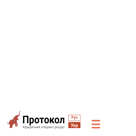
Рус
☰
Укр