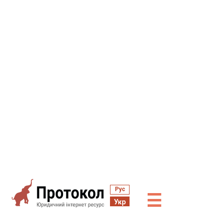
Рус
☰
Укр