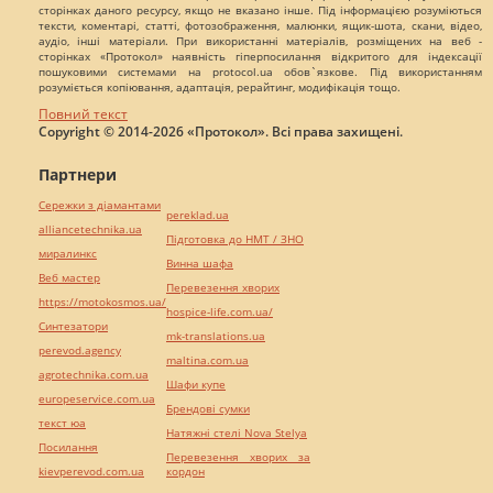
сторінках даного ресурсу, якщо не вказано інше. Під інформацією розуміються
тексти, коментарі, статті, фотозображення, малюнки, ящик-шота, скани, відео,
аудіо, інші матеріали. При використанні матеріалів, розміщених на веб -
сторінках «Протокол» наявність гіперпосилання відкритого для індексації
пошуковими системами на protocol.ua обов`язкове. Під використанням
розуміється копіювання, адаптація, рерайтинг, модифікація тощо.
Повний текст
Copyright © 2014-2026 «Протокол». Всі права захищені.
Партнери
Сережки з діамантами
pereklad.ua
alliancetechnika.ua
Підготовка до НМТ / ЗНО
миралинкс
Винна шафа
Веб мастер
Перевезення хворих
https://motokosmos.ua/
hospice-life.com.ua/
Синтезатори
mk-translations.ua
perevod.agency
maltina.com.ua
agrotechnika.com.ua
Шафи купе
europeservice.com.ua
Брендові сумки
текст юа
Натяжні стелі Nova Stelya
Посилання
Перевезення хворих за
kievperevod.com.ua
кордон