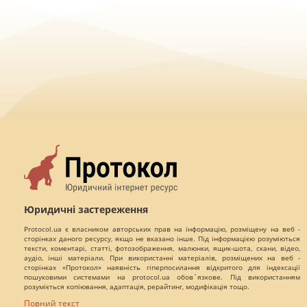
Юридичні застереження
Protocol.ua є власником авторських прав на інформацію, розміщену на веб -
сторінках даного ресурсу, якщо не вказано інше. Під інформацією розуміються
тексти, коментарі, статті, фотозображення, малюнки, ящик-шота, скани, відео,
аудіо, інші матеріали. При використанні матеріалів, розміщених на веб -
сторінках «Протокол» наявність гіперпосилання відкритого для індексації
пошуковими системами на protocol.ua обов`язкове. Під використанням
розуміється копіювання, адаптація, рерайтинг, модифікація тощо.
Повний текст