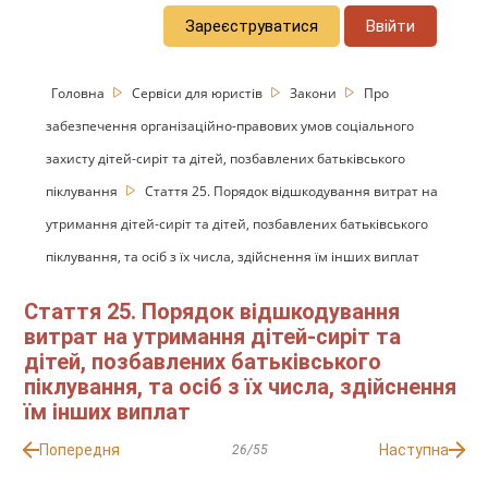
Зареєструватися
Ввійти
Головна
Сервіси для юристів
Закони
Про
забезпечення організаційно-правових умов соціального
захисту дітей-сиріт та дітей, позбавлених батьківського
піклування
Стаття 25. Порядок відшкодування витрат на
утримання дітей-сиріт та дітей, позбавлених батьківського
піклування, та осіб з їх числа, здійснення їм інших виплат
Стаття 25. Порядок відшкодування
витрат на утримання дітей-сиріт та
дітей, позбавлених батьківського
піклування, та осіб з їх числа, здійснення
їм інших виплат
Попередня
Наступна
26/55