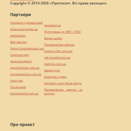
Copyright © 2014-2026 «Протокол». Всі права захищені.
Партнери
Сережки з діамантами
pereklad.ua
alliancetechnika.ua
Підготовка до НМТ / ЗНО
миралинкс
Винна шафа
Веб мастер
Перевезення хворих
https://motokosmos.ua/
hospice-life.com.ua/
Синтезатори
mk-translations.ua
perevod.agency
maltina.com.ua
agrotechnika.com.ua
Шафи купе
europeservice.com.ua
Брендові сумки
текст юа
Натяжні стелі Nova Stelya
Посилання
Перевезення хворих за
kievperevod.com.ua
кордон
Про проект