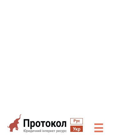
Рус
☰
Укр