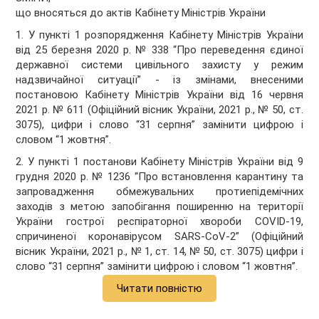
що вносяться до актів Кабінету Міністрів України
1. У пункті 1 розпорядження Кабінету Міністрів України
від 25 березня 2020 р. № 338 “Про переведення єдиної
державної системи цивільного захисту у режим
надзвичайної ситуації” - із змінами, внесеними
постановою Кабінету Міністрів України від 16 червня
2021 р. № 611 (Офіційний вісник України, 2021 р., № 50, ст.
3075), цифри і слово “31 серпня” замінити цифрою і
словом “1 жовтня”.
2. У пункті 1 постанови Кабінету Міністрів України від 9
грудня 2020 р. № 1236 “Про встановлення карантину та
запровадження обмежувальних протиепідемічних
заходів з метою запобігання поширенню на території
України гострої респіраторної хвороби COVID-19,
спричиненої коронавірусом SARS-CoV-2” (Офіційний
вісник України, 2021 р., № 1, ст. 14, № 50, ст. 3075) цифри і
слово “31 серпня” замінити цифрою і словом “1 жовтня”.
Читати повністю