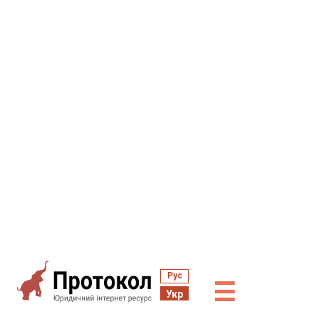
Рус
☰
Укр