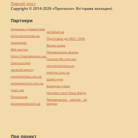
Повний текст
Copyright © 2014-2026 «Протокол». Всі права захищені.
Партнери
Сережки з діамантами
pereklad.ua
alliancetechnika.ua
Підготовка до НМТ / ЗНО
миралинкс
Винна шафа
Веб мастер
Перевезення хворих
https://motokosmos.ua/
hospice-life.com.ua/
Синтезатори
mk-translations.ua
perevod.agency
maltina.com.ua
agrotechnika.com.ua
Шафи купе
europeservice.com.ua
Брендові сумки
текст юа
Натяжні стелі Nova Stelya
Посилання
Перевезення хворих за
kievperevod.com.ua
кордон
Про проект