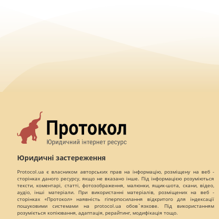
Юридичні застереження
Protocol.ua є власником авторських прав на інформацію, розміщену на веб -
сторінках даного ресурсу, якщо не вказано інше. Під інформацією розуміються
тексти, коментарі, статті, фотозображення, малюнки, ящик-шота, скани, відео,
аудіо, інші матеріали. При використанні матеріалів, розміщених на веб -
сторінках «Протокол» наявність гіперпосилання відкритого для індексації
пошуковими системами на protocol.ua обов`язкове. Під використанням
розуміється копіювання, адаптація, рерайтинг, модифікація тощо.