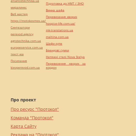
alliancetechnika.ua
Підготовка до НМТ / ЗНО
миралинкс
Винна шафа
Веб мастер
Перевезення хворих
https://motokosmos.ua/
hospice-life.com.ua/
Синтезатори
mk-translations.ua
perevod.agency
maltina.com.ua
agrotechnika.com.ua
Шафи купе
europeservice.com.ua
Брендові сумки
текст юа
Натяжні стелі Nova Stelya
Посилання
Перевезення хворих за
kievperevod.com.ua
кордон
Про проект
Про ресурс "Протокол"
Команда "Протокол"
Карта Сайту
Реклама на "Протокол"