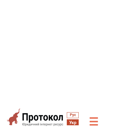
Рус
☰
Укр