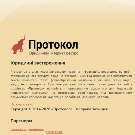
Юридичні застереження
Protocol.ua є власником авторських прав на інформацію, розміщену на веб -
сторінках даного ресурсу, якщо не вказано інше. Під інформацією розуміються
тексти, коментарі, статті, фотозображення, малюнки, ящик-шота, скани, відео,
аудіо, інші матеріали. При використанні матеріалів, розміщених на веб -
сторінках «Протокол» наявність гіперпосилання відкритого для індексації
пошуковими системами на protocol.ua обов`язкове. Під використанням
розуміється копіювання, адаптація, рерайтинг, модифікація тощо.
Повний текст
Copyright © 2014-2026 «Протокол». Всі права захищені.
Партнери
Сережки з діамантами
pereklad.ua