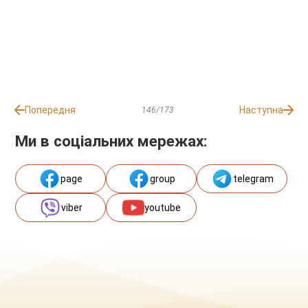
Попередня
Наступна
146/173
Ми в соціальних мережах:
page
group
telegram
viber
youtube