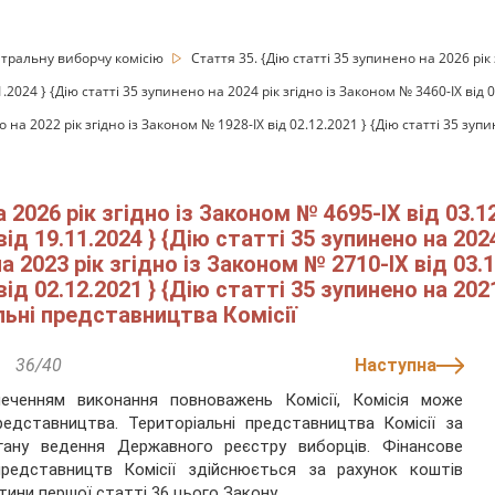
тральну виборчу комісію
Стаття 35. {Дію статті 35 зупинено на 2026 рік 
.2024 } {Дію статті 35 зупинено на 2024 рік згідно із Законом № 3460-IX від 0
 на 2022 рік згідно із Законом № 1928-IX від 02.12.2021 } {Дію статті 35 зупи
 2026 рік згідно із Законом № 4695-IX від 03.1
від 19.11.2024 } {Дію статті 35 зупинено на 202
на 2023 рік згідно із Законом № 2710-IX від 03.
від 02.12.2021 } {Дію статті 35 зупинено на 202
альні представництва Комісії
36/40
Наступна
печенням виконання повноважень Комісії, Комісія може
редставництва. Територіальні представництва Комісії за
гану ведення Державного реєстру виборців. Фінансове
представництв Комісії здійснюється за рахунок коштів
ни першої статті 36 цього Закону.