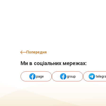
Попередня
Ми в соціальних мережах:
page
group
telegr