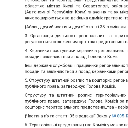
Регіональні та територіальні представництва Ко
областях, містах Києві та Севастополі, районах
(Автономної Республіки Крим) значення та як міжр
яких поширюються на декілька адміністративно-те
{Абзац другий частини другої статті 35 із змінами
3. Організація діяльності регіональних та тери
регулюються положенням про такі представництва
4. Керівники і заступники керівників регіональних
посади і звільняються з посад Головою Комісії.
Інші державні службовці і працівники регіональних
посади та звільняються з посад керівниками регіо
5. Структуру, штатний розпис та кошторис регіона
публічного права, затверджує Голова Комісії.
Структуру та штатний розпис територіальних 
публічного права, затверджує Голова Комісії за 
кошторис територіального представництва - керів
{Частина п’ята статті 35 в редакції Закону
№ 805-IX
6. Територіальні представництва Комісії у межах п