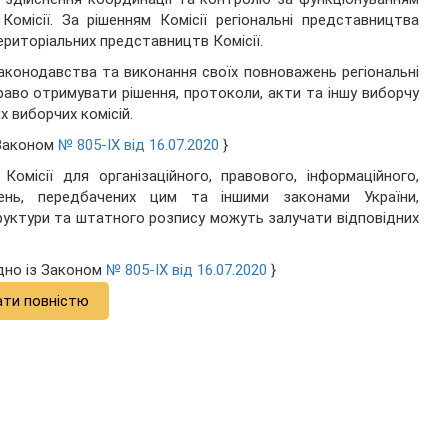
омісії. За рішенням Комісії регіональні представництва
риторіальних представництв Комісії.
конодавства та виконання своїх повноважень регіональні
раво отримувати рішення, протоколи, акти та іншу виборчу
х виборчих комісій.
 Законом
№ 805-IX від 16.07.2020
}
Комісії для організаційного, правового, інформаційного,
жень, передбачених цим та іншими законами України,
руктури та штатного розпису можуть залучати відповідних
ідно із Законом
№ 805-IX від 16.07.2020
}
ати повністю