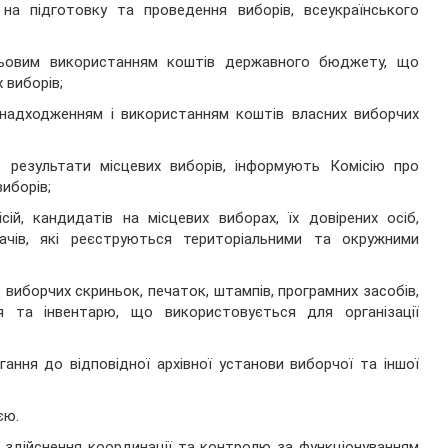
а підготовку та проведення виборів, всеукраїнського
льовим використанням коштів державного бюджету, що
 виборів;
 надходженням і використанням коштів власних виборчих
 результати місцевих виборів, інформують Комісію про
иборів;
ій, кандидатів на місцевих виборах, їх довірених осіб,
ігачів, які реєструються територіальними та окружними
 виборчих скриньок, печаток, штампів, програмних засобів,
ня та інвентарю, що використовується для організації
ання до відповідної архівної установи виборчої та іншої
єю.
ь здійснення координації та контролю за функціонуванням