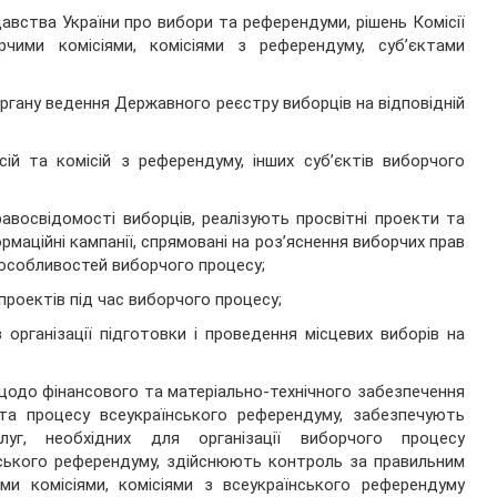
вства України про вибори та референдуми, рішень Комісії
рчими комісіями, комісіями з референдуму, суб’єктами
ргану ведення Державного реєстру виборців на відповідній
сій та комісій з референдуму, інших суб’єктів виборчого
авосвідомості виборців, реалізують просвітні проекти та
рмаційні кампанії, спрямовані на роз’яснення виборчих прав
особливостей виборчого процесу;
 проектів під час виборчого процесу;
організації підготовки і проведення місцевих виборів на
щодо фінансового та матеріально-технічного забезпечення
та процесу всеукраїнського референдуму, забезпечують
луг, необхідних для організації виборчого процесу
нського референдуму, здійснюють контроль за правильним
и комісіями, комісіями з всеукраїнського референдуму