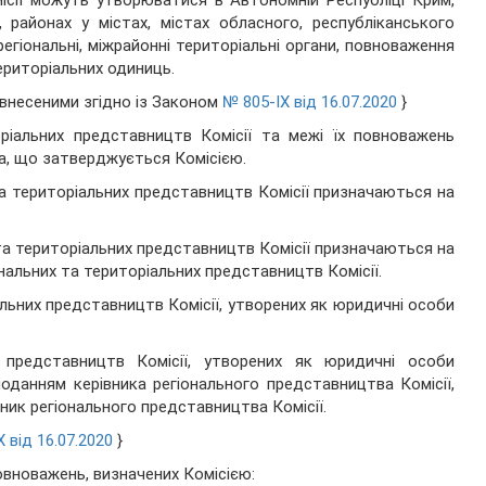
місії можуть утворюватися в Автономній Республіці Крим,
, районах у містах, містах обласного, республіканського
егіональні, міжрайонні територіальні органи, повноваження
риторіальних одиниць.
, внесеними згідно із Законом
№ 805-IX від 16.07.2020
}
торіальних представництв Комісії та межі їх повноважень
, що затверджується Комісією.
 та територіальних представництв Комісії призначаються на
 та територіальних представництв Комісії призначаються на
нальних та територіальних представництв Комісії.
льних представництв Комісії, утворених як юридичні особи
представництв Комісії, утворених як юридичні особи
поданням керівника регіонального представництва Комісії,
ник регіонального представництва Комісії.
 від 16.07.2020
}
овноважень, визначених Комісією: