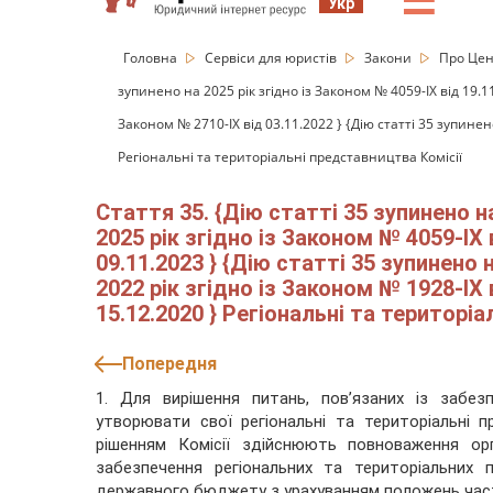
☰
Укр
Головна
Сервіси для юристів
Закони
Про Цен
зупинено на 2025 рік згідно із Законом № 4059-IX від 19.11
Законом № 2710-IX від 03.11.2022 } {Дію статті 35 зупинено
Регіональні та територіальні представництва Комісії
Стаття 35. {Дію статті 35 зупинено на
2025 рік згідно із Законом № 4059-IX 
09.11.2023 } {Дію статті 35 зупинено 
2022 рік згідно із Законом № 1928-IX 
15.12.2020 } Регіональні та територі
Попередня
1. Для вирішення питань, пов’язаних із забез
утворювати свої регіональні та територіальні п
рішенням Комісії здійснюють повноваження ор
забезпечення регіональних та територіальних 
державного бюджету з урахуванням положень части