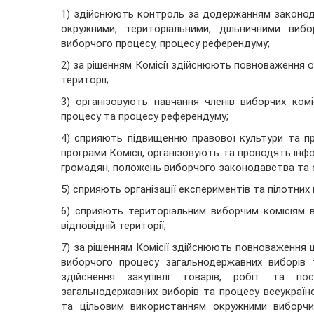
1) здійснюють контроль за додержанням законода
окружними, територіальними, дільничними вибо
виборчого процесу, процесу референдуму;
2) за рішенням Комісії здійснюють повноваження о
території;
3) організовують навчання членів виборчих комі
процесу та процесу референдуму;
4) сприяють підвищенню правової культури та пр
програми Комісії, організовують та проводять інфо
громадян, положень виборчого законодавства та 
5) сприяють організації експериментів та пілотних
6) сприяють територіальним виборчим комісіям в 
відповідній території;
7) за рішенням Комісії здійснюють повноваження 
виборчого процесу загальнодержавних виборів 
здійснення закупівлі товарів, робіт та пос
загальнодержавних виборів та процесу всеукраї
та цільовим використанням окружними виборчим