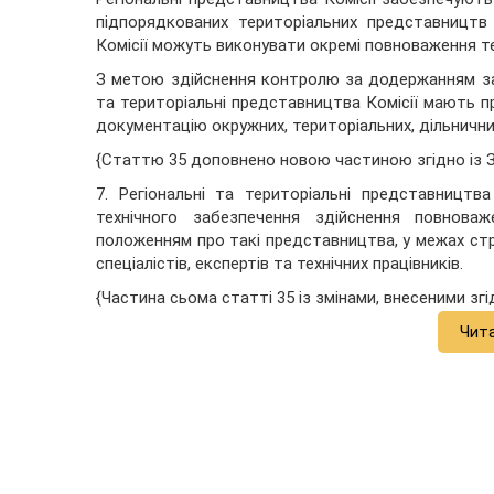
підпорядкованих територіальних представництв К
Комісії можуть виконувати окремі повноваження те
З метою здійснення контролю за додержанням за
та територіальні представництва Комісії мають п
документацію окружних, територіальних, дільнични
{Статтю 35 доповнено новою частиною згідно із
7. Регіональні та територіальні представництва 
технічного забезпечення здійснення повнова
положенням про такі представництва, у межах ст
спеціалістів, експертів та технічних працівників.
{Частина сьома статті 35 із змінами, внесеними зг
Чит