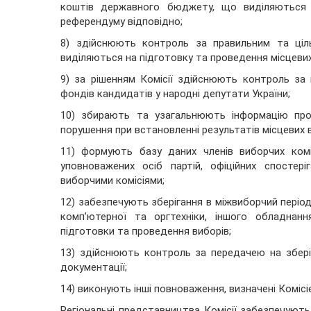
коштів державного бюджету, що виділяються н
референдуму відповідно;
8) здійснюють контроль за правильним та ці
виділяються на підготовку та проведення місцевих
9) за рішенням Комісії здійснюють контроль за
фондів кандидатів у народні депутати України;
10) збирають та узагальнюють інформацію про
порушення при встановленні результатів місцевих в
11) формують базу даних членів виборчих коміс
уповноважених осіб партій, офіційних спостер
виборчими комісіями;
12) забезпечують зберігання в міжвиборчий період
комп’ютерної та оргтехніки, іншого обладнан
підготовки та проведення виборів;
13) здійснюють контроль за передачею на зберіг
документації;
14) виконують інші повноваження, визначені Комісі
Регіональні представництва Комісії забезпечуют