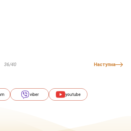
36/40
Наступна
am
viber
youtube