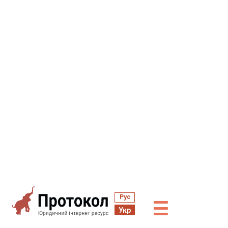
Рус
☰
Укр