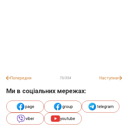
Попередня
Наступна
73/334
Ми в соціальних мережах:
page
group
telegram
viber
youtube