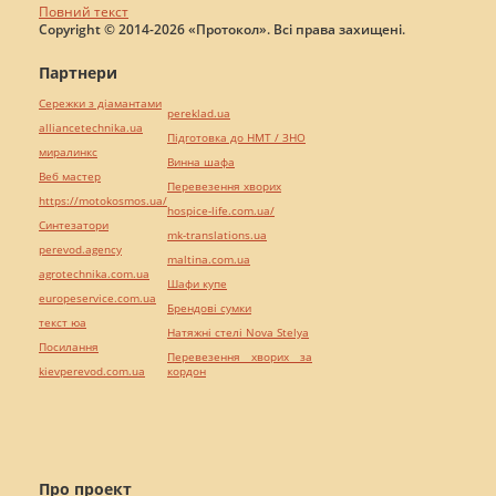
Повний текст
Copyright © 2014-2026 «Протокол». Всі права захищені.
Партнери
Сережки з діамантами
pereklad.ua
alliancetechnika.ua
Підготовка до НМТ / ЗНО
миралинкс
Винна шафа
Веб мастер
Перевезення хворих
https://motokosmos.ua/
hospice-life.com.ua/
Синтезатори
mk-translations.ua
perevod.agency
maltina.com.ua
agrotechnika.com.ua
Шафи купе
europeservice.com.ua
Брендові сумки
текст юа
Натяжні стелі Nova Stelya
Посилання
Перевезення хворих за
kievperevod.com.ua
кордон
Про проект