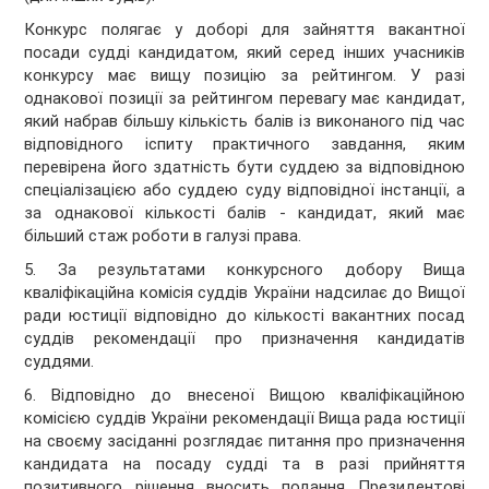
Конкурс полягає у доборі для зайняття вакантної
посади судді кандидатом, який серед інших учасників
конкурсу має вищу позицію за рейтингом. У разі
однакової позиції за рейтингом перевагу має кандидат,
який набрав більшу кількість балів із виконаного під час
відповідного іспиту практичного завдання, яким
перевірена його здатність бути суддею за відповідною
спеціалізацією або суддею суду відповідної інстанції, а
за однакової кількості балів - кандидат, який має
більший стаж роботи в галузі права.
5. За результатами конкурсного добору Вища
кваліфікаційна комісія суддів України надсилає до Вищої
ради юстиції відповідно до кількості вакантних посад
суддів рекомендації про призначення кандидатів
суддями.
6. Відповідно до внесеної Вищою кваліфікаційною
комісією суддів України рекомендації Вища рада юстиції
на своєму засіданні розглядає питання про призначення
кандидата на посаду судді та в разі прийняття
позитивного рішення вносить подання Президентові