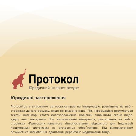
Юридичні застереження
Protocol.ua є власником авторських прав на інформацію, розміщену на веб -
сторінках даного ресурсу, якщо не вказано інше. Під інформацією розуміються
тексти, коментарі, статті, фотозображення, малюнки, ящик-шота, скани, відео,
аудіо, інші матеріали. При використанні матеріалів, розміщених на веб -
сторінках «Протокол» наявність гіперпосилання відкритого для індексації
пошуковими системами на protocol.ua обов`язкове. Під використанням
розуміється копіювання, адаптація, рерайтинг, модифікація тощо.