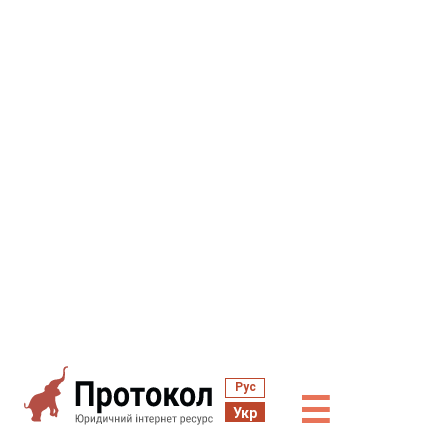
Рус
☰
Укр