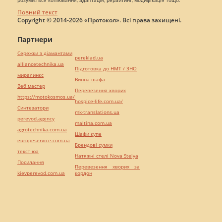
Повний текст
Copyright © 2014-2026 «Протокол». Всі права захищені.
Партнери
Сережки з діамантами
pereklad.ua
alliancetechnika.ua
Підготовка до НМТ / ЗНО
миралинкс
Винна шафа
Веб мастер
Перевезення хворих
https://motokosmos.ua/
hospice-life.com.ua/
Синтезатори
mk-translations.ua
perevod.agency
maltina.com.ua
agrotechnika.com.ua
Шафи купе
europeservice.com.ua
Брендові сумки
текст юа
Натяжні стелі Nova Stelya
Посилання
Перевезення хворих за
kievperevod.com.ua
кордон