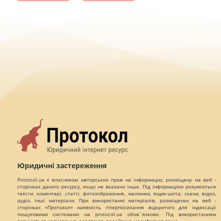
Юридичні застереження
Protocol.ua є власником авторських прав на інформацію, розміщену на веб -
сторінках даного ресурсу, якщо не вказано інше. Під інформацією розуміються
тексти, коментарі, статті, фотозображення, малюнки, ящик-шота, скани, відео,
аудіо, інші матеріали. При використанні матеріалів, розміщених на веб -
сторінках «Протокол» наявність гіперпосилання відкритого для індексації
пошуковими системами на protocol.ua обов`язкове. Під використанням
розуміється копіювання, адаптація, рерайтинг, модифікація тощо.