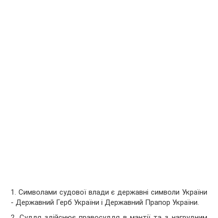
1. Символами судової влади є державні символи України
- Державний Герб України і Державний Прапор України.
2. Суддя здійснює правосуддя в мантії та з нагрудним