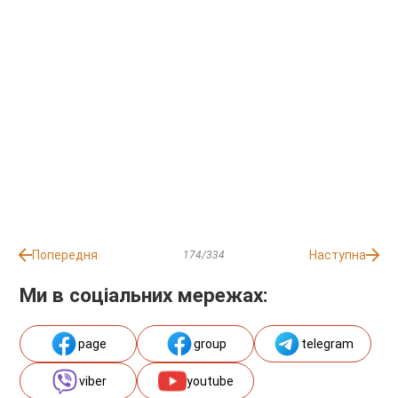
Попередня
Наступна
174/334
Ми в соціальних мережах:
page
group
telegram
viber
youtube