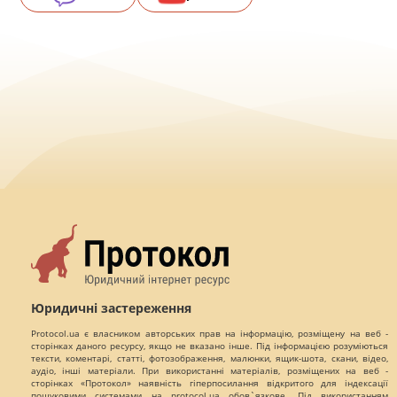
Юридичні застереження
Protocol.ua є власником авторських прав на інформацію, розміщену на веб -
сторінках даного ресурсу, якщо не вказано інше. Під інформацією розуміються
тексти, коментарі, статті, фотозображення, малюнки, ящик-шота, скани, відео,
аудіо, інші матеріали. При використанні матеріалів, розміщених на веб -
сторінках «Протокол» наявність гіперпосилання відкритого для індексації
пошуковими системами на protocol.ua обов`язкове. Під використанням