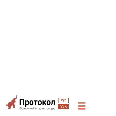
Рус
☰
Укр