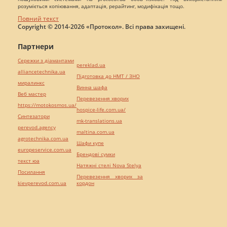
розуміється копіювання, адаптація, рерайтинг, модифікація тощо.
Повний текст
Copyright © 2014-2026 «Протокол». Всі права захищені.
Партнери
Сережки з діамантами
pereklad.ua
alliancetechnika.ua
Підготовка до НМТ / ЗНО
миралинкс
Винна шафа
Веб мастер
Перевезення хворих
https://motokosmos.ua/
hospice-life.com.ua/
Синтезатори
mk-translations.ua
perevod.agency
maltina.com.ua
agrotechnika.com.ua
Шафи купе
europeservice.com.ua
Брендові сумки
текст юа
Натяжні стелі Nova Stelya
Посилання
Перевезення хворих за
kievperevod.com.ua
кордон