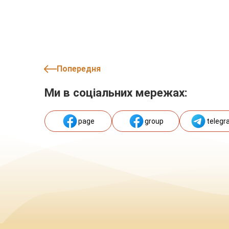
Попередня
Ми в соціальних мережах:
page
group
telegr