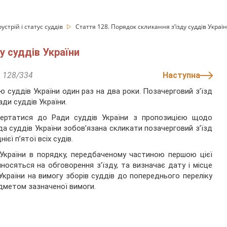
устрій і статус суддів
Стаття 128. Порядок скликання з’їзду суддів Украї
у суддів України
128/334
Наступна
ю суддів України один раз на два роки. Позачерговий з’їзд
ди суддів України.
звертатися до Ради суддів України з пропозицією щодо
да суддів України зобов’язана скликати позачерговий з’їзд
єї п’ятої всіх судів.
в України в порядку, передбаченому частиною першою цієї
носяться на обговорення з’їзду, та визначає дату і місце
 України на вимогу зборів суддів до попереднього переліку
едметом зазначеної вимоги.