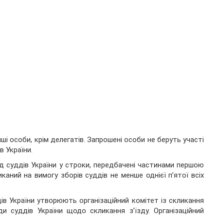
нші особи, крім делегатів. Запрошені особи не беруть участі
в України.
їзд суддів України у строки, передбачені частинами першою
каний на вимогу зборів суддів не менше однієї п’ятої всіх
дів України утворюють організаційний комітет із скликання
и суддів України щодо скликання з’їзду. Організаційний