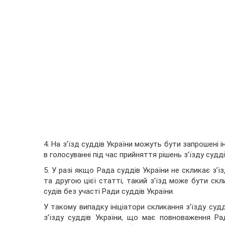
4. На з’їзд суддів України можуть бути запрошені і
в голосуванні під час прийняття рішень з’їзду судді
5. У разі якщо Рада суддів України не скликає з’
та другою цієї статті, такий з’їзд може бути скли
судів без участі Ради суддів України.
У такому випадку ініціатори скликання з’їзду суд
з’їзду суддів України, що має повноваження Рад