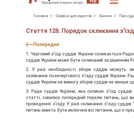
☰
Укр
Головна
Сервіси для юристів
Закони
Про судо
Стаття 128. Порядок скликання з’їзд
Попередня
1. Черговий з’їзд суддів України скликається Радо
суддів України може бути скликаний за рішенням Ра
2. У разі необхідності збори суддів можуть 
скликання позачергового з’їзду суддів України. Ра
суддів України на вимогу зборів суддів не менше одні
3. Рада суддів України, яка скликає з’їзд судді
статті, схвалює попередній перелік питань, що ви
проведення з’їзду. У разі скликання з’їзду суддів
питань мають бути включені всі питання, що є пр