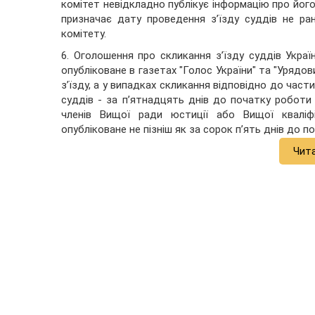
комітет невідкладно публікує інформацію про його 
призначає дату проведення з’їзду суддів не ран
комітету.
6. Оголошення про скликання з’їзду суддів Укра
опубліковане в газетах "Голос України" та "Урядов
з’їзду, а у випадках скликання відповідно до части
суддів - за п’ятнадцять днів до початку роботи 
членів Вищої ради юстиції або Вищої кваліфі
опубліковане не пізніш як за сорок п’ять днів до п
Чит