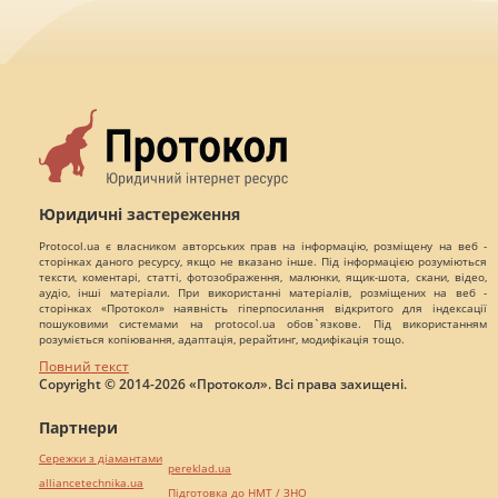
Юридичні застереження
Protocol.ua є власником авторських прав на інформацію, розміщену на веб -
сторінках даного ресурсу, якщо не вказано інше. Під інформацією розуміються
тексти, коментарі, статті, фотозображення, малюнки, ящик-шота, скани, відео,
аудіо, інші матеріали. При використанні матеріалів, розміщених на веб -
сторінках «Протокол» наявність гіперпосилання відкритого для індексації
пошуковими системами на protocol.ua обов`язкове. Під використанням
розуміється копіювання, адаптація, рерайтинг, модифікація тощо.
Повний текст
Copyright © 2014-2026 «Протокол». Всі права захищені.
Партнери
Сережки з діамантами
pereklad.ua
alliancetechnika.ua
Підготовка до НМТ / ЗНО