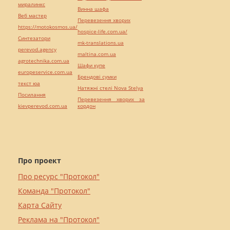
миралинкс
Винна шафа
Веб мастер
Перевезення хворих
https://motokosmos.ua/
hospice-life.com.ua/
Синтезатори
mk-translations.ua
perevod.agency
maltina.com.ua
agrotechnika.com.ua
Шафи купе
europeservice.com.ua
Брендові сумки
текст юа
Натяжні стелі Nova Stelya
Посилання
Перевезення хворих за
kievperevod.com.ua
кордон
Про проект
Про ресурс "Протокол"
Команда "Протокол"
Карта Сайту
Реклама на "Протокол"