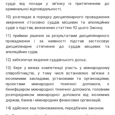
судді від посади у зв’язку із притягненням до
кримінальної відповідальності;
10) розглядає в порядку дисциплінарного провадження
звернення стосовно суддів місцевих та апеляційних
судів з підстав, визначених статтею 92 цього Закону;
11) приймає рішення за результатами дисциплінарного
провадження і за наявності підстав застосовує
дисциплінарне стягнення до суддів місцевих та
апеляційних судів;
12) забезпечує ведення суддівського досьє;
13) бере у межах компетенції участь у міжнародному
співробітництві, у тому числі встановлює зв’язки з
іноземними закладами, установами та організаціями,
проектами міжнародної технічної допомоги, є
бенефіціаром міжнародної технічної допомоги, головним
розпорядником міжнародної допомоги від іноземних
держав, банків і міжнародних фінансових організацій;
14) здійснює інші повноваження, передбачені законом.