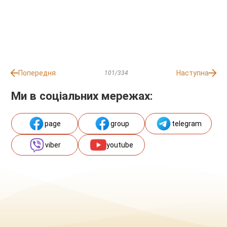
Попередня
Наступна
101/334
Ми в соціальних мережах:
page
group
telegram
viber
youtube