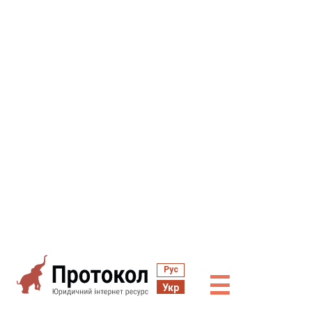
Рус
☰
Укр