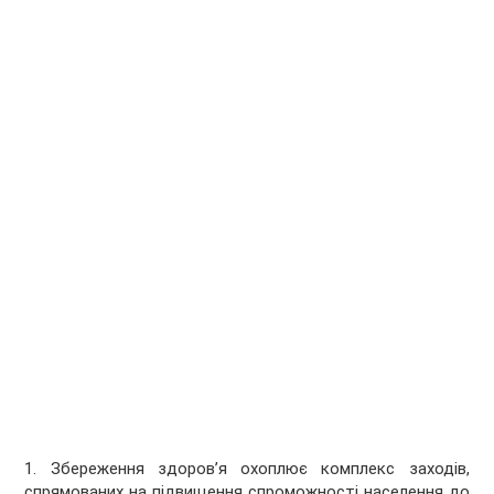
1. Збереження здоров’я охоплює комплекс заходів,
спрямованих на підвищення спроможності населення до