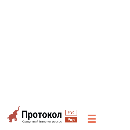
Рус
☰
Укр