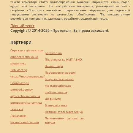
тексти, коментарі, статті, фотозображення, малюнки, ящик-шота, скани, відео,
аудіо, інші матеріали. При використанні матеріалів, розміщених на веб -
сторінках «Протокол» наявність гіперпосилання відкритого для індексації
пошуковими системами на protocol.ua обов`язкове. Під використанням
розуміється копіювання, адаптація, рерайтинг, модифікація тощо.
Повний текст
Copyright © 2014-2026 «Протокол». Всі права захищені.
Партнери
Сережки з діамантами
pereklad.ua
alliancetechnika.ua
Підготовка до НМТ / ЗНО
миралинкс
Винна шафа
Веб мастер
Перевезення хворих
https://motokosmos.ua/
hospice-life.com.ua/
Синтезатори
mk-translations.ua
perevod.agency
maltina.com.ua
agrotechnika.com.ua
Шафи купе
europeservice.com.ua
Брендові сумки
текст юа
Натяжні стелі Nova Stelya
Посилання
Перевезення хворих за
kievperevod.com.ua
кордон