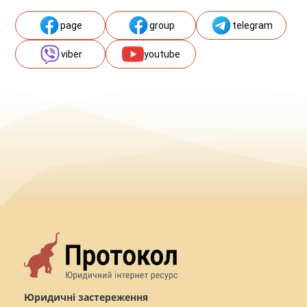
page
group
telegram
viber
youtube
Юридичні застереження