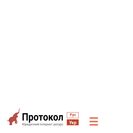
Рус
☰
Укр