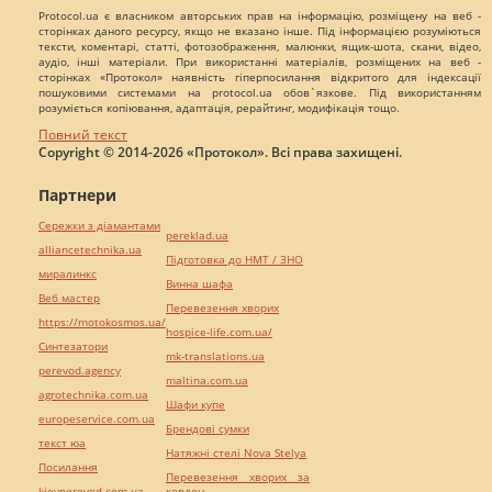
Protocol.ua є власником авторських прав на інформацію, розміщену на веб -
сторінках даного ресурсу, якщо не вказано інше. Під інформацією розуміються
тексти, коментарі, статті, фотозображення, малюнки, ящик-шота, скани, відео,
аудіо, інші матеріали. При використанні матеріалів, розміщених на веб -
сторінках «Протокол» наявність гіперпосилання відкритого для індексації
пошуковими системами на protocol.ua обов`язкове. Під використанням
розуміється копіювання, адаптація, рерайтинг, модифікація тощо.
Повний текст
Copyright © 2014-2026 «Протокол». Всі права захищені.
Партнери
Сережки з діамантами
pereklad.ua
alliancetechnika.ua
Підготовка до НМТ / ЗНО
миралинкс
Винна шафа
Веб мастер
Перевезення хворих
https://motokosmos.ua/
hospice-life.com.ua/
Синтезатори
mk-translations.ua
perevod.agency
maltina.com.ua
agrotechnika.com.ua
Шафи купе
europeservice.com.ua
Брендові сумки
текст юа
Натяжні стелі Nova Stelya
Посилання
Перевезення хворих за
kievperevod.com.ua
кордон