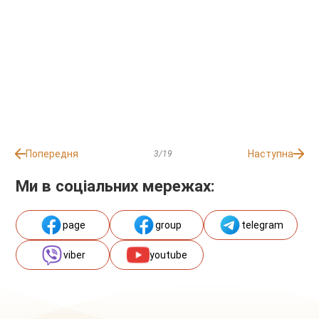
Попередня
Наступна
3/19
Ми в соціальних мережах:
page
group
telegram
viber
youtube