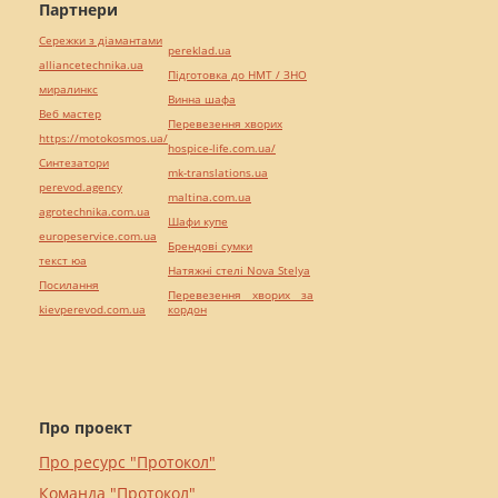
Партнери
Сережки з діамантами
pereklad.ua
alliancetechnika.ua
Підготовка до НМТ / ЗНО
миралинкс
Винна шафа
Веб мастер
Перевезення хворих
https://motokosmos.ua/
hospice-life.com.ua/
Синтезатори
mk-translations.ua
perevod.agency
maltina.com.ua
agrotechnika.com.ua
Шафи купе
europeservice.com.ua
Брендові сумки
текст юа
Натяжні стелі Nova Stelya
Посилання
Перевезення хворих за
kievperevod.com.ua
кордон
Про проект
Про ресурс "Протокол"
Команда "Протокол"