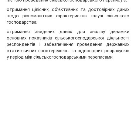
Метою проведення сільськогосподарського перепису є:
отримання цілісних, об’єктивних та достовірних даних
щодо різноманітних характеристик галузі сільського
господарства;
отримання зведених даних для аналізу динаміки
основних показників сільськогосподарської діяльності
респондентів і забезпечення проведення державних
статистичних спостережень та відповідних розрахунків
у період між сільськогосподарськими переписами;