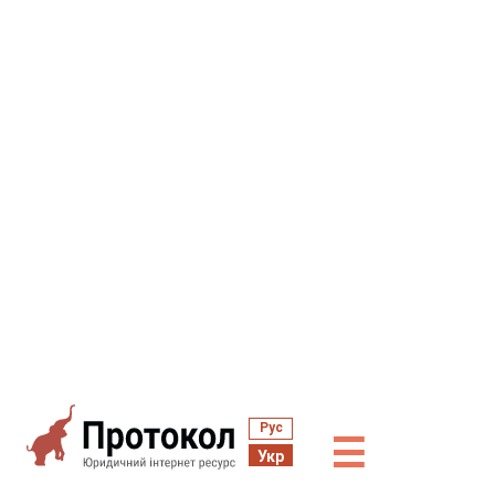
Рус
☰
Укр