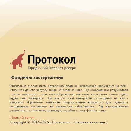
Юридичні застереження
Protocol.ua є власником авторських прав на інформацію, розміщену на веб -
сторінках даного ресурсу, якщо не вказано інше. Під інформацією розуміються
тексти, коментарі, статті, фотозображення, малюнки, ящик-шота, скани, відео,
аудіо, інші матеріали. При використанні матеріалів, розміщених на веб -
сторінках «Протокол» наявність гіперпосилання відкритого для індексації
пошуковими системами на protocol.ua обов`язкове. Під використанням
розуміється копіювання, адаптація, рерайтинг, модифікація тощо.
Повний текст
Copyright © 2014-2026 «Протокол». Всі права захищені.