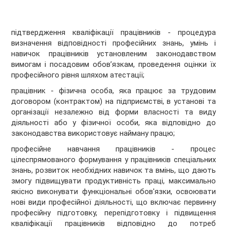
підтвердження кваліфікації працівників - процедура
визначення відповідності професійних знань, умінь і
навичок працівників установленим законодавством
вимогам і посадовим обов’язкам, проведення оцінки їх
професійного рівня шляхом атестації;
працівник - фізична особа, яка працює за трудовим
договором (контрактом) на підприємстві, в установі та
організації незалежно від форми власності та виду
діяльності або у фізичної особи, яка відповідно до
законодавства використовує найману працю;
професійне навчання працівників - процес
цілеспрямованого формування у працівників спеціальних
знань, розвиток необхідних навичок та вмінь, що дають
змогу підвищувати продуктивність праці, максимально
якісно виконувати функціональні обов'язки, освоювати
нові види професійної діяльності, що включає первинну
професійну підготовку, перепідготовку і підвищення
кваліфікації працівників відповідно до потреб