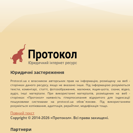
Юридичні застереження
Protocol.ua є власником авторських прав на інформацію, розміщену на веб -
сторінках даного ресурсу, якщо не вказано інше. Під інформацією розуміються
тексти, коментарі, статті, фотозображення, малюнки, ящик-шота, скани, відео,
аудіо, інші матеріали. При використанні матеріалів, розміщених на веб -
сторінках «Протокол» наявність гіперпосилання відкритого для індексації
пошуковими системами на protocol.ua обов`язкове. Під використанням
розуміється копіювання, адаптація, рерайтинг, модифікація тощо.
Повний текст
Copyright © 2014-2026 «Протокол». Всі права захищені.
Партнери