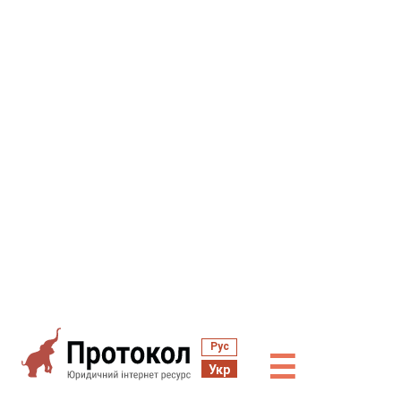
Рус
☰
Укр