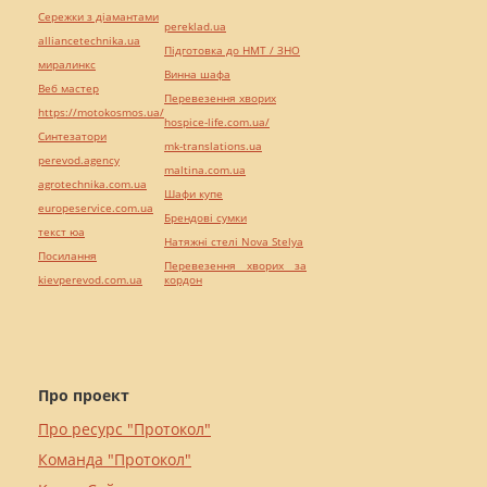
Сережки з діамантами
pereklad.ua
alliancetechnika.ua
Підготовка до НМТ / ЗНО
миралинкс
Винна шафа
Веб мастер
Перевезення хворих
https://motokosmos.ua/
hospice-life.com.ua/
Синтезатори
mk-translations.ua
perevod.agency
maltina.com.ua
agrotechnika.com.ua
Шафи купе
europeservice.com.ua
Брендові сумки
текст юа
Натяжні стелі Nova Stelya
Посилання
Перевезення хворих за
kievperevod.com.ua
кордон
Про проект
Про ресурс "Протокол"
Команда "Протокол"