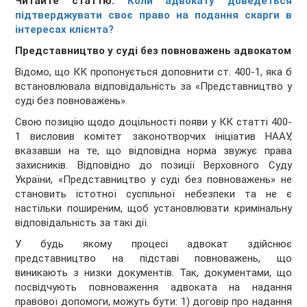
Читайте статтю:
Коли адвокату доведеться
підтверджувати своє право на подання скарги в
інтересах клієнта?
Представництво у суді без повноважень адвокатом
Відомо, що КК пропонується доповнити ст. 400-1, яка б
встановлювала відповідальність за «Представництво у
суді без повноважень».
Свою позицію щодо доцільності появи у КК статті 400-
1 висловив комітет законотворчих ініціатив НААУ,
вказавши на те, що відповідна норма звужує права
захисників. Відповідно до позиції Верховного Суду
України, «Представництво у суді без повноважень» не
становить істотної суспільної небезпеки та не є
настільки поширеним, щоб установлювати кримінальну
відповідальність за такі дії.
У будь якому процесі адвокат здійснює
представництво на підставі повноважень, що
виникають з низки документів. Так, документами, що
посвідчують повноваження адвоката на надання
правової допомоги, можуть бути: 1) договір про надання