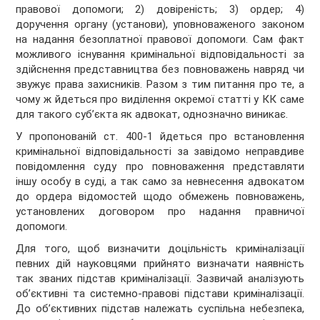
правової допомоги; 2) довіреність; 3) ордер; 4)
доручення органу (установи), уповноваженого законом
на надання безоплатної правової допомоги. Сам факт
можливого існування кримінальної відповідальності за
здійснення представництва без повноважень навряд чи
звужує права захисників. Разом з тим питання про те, а
чому ж йдеться про виділення окремої статті у КК саме
для такого суб’єкта як адвокат, однозначно виникає.
У пропонованій ст. 400-1 йдеться про встановлення
кримінальної відповідальності за завідомо неправдиве
повідомлення суду про повноваження представляти
іншу особу в суді, а так само за невнесення адвокатом
до ордера відомостей щодо обмежень повноважень,
установлених договором про надання правничої
допомоги.
Для того, щоб визначити доцільність криміналізації
певних дій науковцями прийнято визначати наявність
так званих підстав криміналізації. Зазвичай аналізують
об’єктивні та системно-правові підстави криміналізації.
До об’єктивних підстав належать суспільна небезпека,