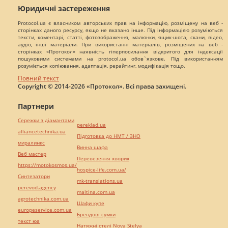
Юридичні застереження
Protocol.ua є власником авторських прав на інформацію, розміщену на веб -
сторінках даного ресурсу, якщо не вказано інше. Під інформацією розуміються
тексти, коментарі, статті, фотозображення, малюнки, ящик-шота, скани, відео,
аудіо, інші матеріали. При використанні матеріалів, розміщених на веб -
сторінках «Протокол» наявність гіперпосилання відкритого для індексації
пошуковими системами на protocol.ua обов`язкове. Під використанням
розуміється копіювання, адаптація, рерайтинг, модифікація тощо.
Повний текст
Copyright © 2014-2026 «Протокол». Всі права захищені.
Партнери
Сережки з діамантами
pereklad.ua
alliancetechnika.ua
Підготовка до НМТ / ЗНО
миралинкс
Винна шафа
Веб мастер
Перевезення хворих
https://motokosmos.ua/
hospice-life.com.ua/
Синтезатори
mk-translations.ua
perevod.agency
maltina.com.ua
agrotechnika.com.ua
Шафи купе
europeservice.com.ua
Брендові сумки
текст юа
Натяжні стелі Nova Stelya