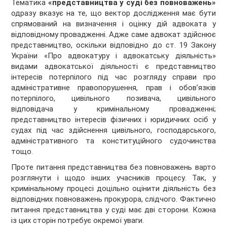
Тематика
«представництва у суді без повноважень»
одразу вказує на те, що вектор дослідження має бути
спрямований на визначення і оцінку дій адвоката у
відповідному провадженні. Адже саме адвокат здійснює
представництво, оскільки відповідно до ст. 19 Закону
України «Про адвокатуру і адвокатську діяльність»
видами адвокатської діяльності є представництво
інтересів потерпілого під час розгляду справи про
адміністративне правопорушення, прав і обов’язків
потерпілого, цивільного позивача, цивільного
відповідача у кримінальному провадженні;
представництво інтересів фізичних і юридичних осіб у
судах під час здійснення цивільного, господарського,
адміністративного та конституційного судочинства
тощо.
Проте питання представництва без повноважень варто
розглянути і щодо інших учасників процесу. Так, у
кримінальному процесі доцільно оцінити діяльність без
відповідних повноважень прокурора, слідчого. Фактично
питання представництва у суді має дві сторони. Кожна
із цих сторін потребує окремої уваги.