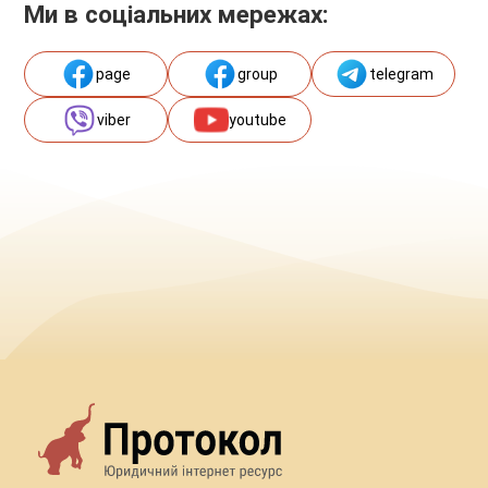
Ми в соціальних мережах:
page
group
telegram
viber
youtube