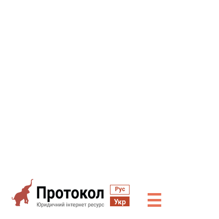
Рус
☰
Укр