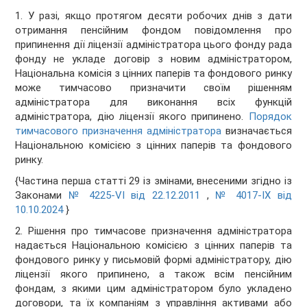
1. У разі, якщо протягом десяти робочих днів з дати
отримання пенсійним фондом повідомлення про
припинення дії ліцензії адміністратора цього фонду рада
фонду не укладе договір з новим адміністратором,
Національна комісія з цінних паперів та фондового ринку
може тимчасово призначити своїм рішенням
адміністратора для виконання всіх функцій
адміністратора, дію ліцензії якого припинено.
Порядок
тимчасового призначення адміністратора
визначається
Національною комісією з цінних паперів та фондового
ринку.
{Частина перша статті 29 із змінами, внесеними згідно із
Законами
№ 4225-VI від 22.12.2011
,
№ 4017-IX від
10.10.2024
}
2. Рішення про тимчасове призначення адміністратора
надається Національною комісією з цінних паперів та
фондового ринку у письмовій формі адміністратору, дію
ліцензії якого припинено, а також всім пенсійним
фондам, з якими цим адміністратором було укладено
договори, та їх компаніям з управління активами або