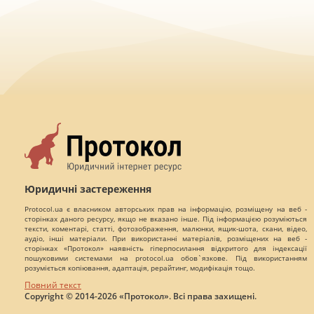
Юридичні застереження
Protocol.ua є власником авторських прав на інформацію, розміщену на веб -
сторінках даного ресурсу, якщо не вказано інше. Під інформацією розуміються
тексти, коментарі, статті, фотозображення, малюнки, ящик-шота, скани, відео,
аудіо, інші матеріали. При використанні матеріалів, розміщених на веб -
сторінках «Протокол» наявність гіперпосилання відкритого для індексації
пошуковими системами на protocol.ua обов`язкове. Під використанням
розуміється копіювання, адаптація, рерайтинг, модифікація тощо.
Повний текст
Copyright © 2014-2026 «Протокол». Всі права захищені.