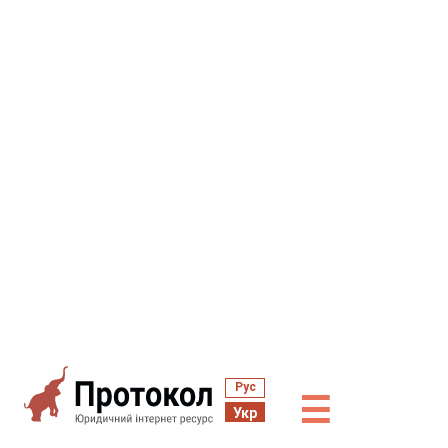
Рус
☰
Укр