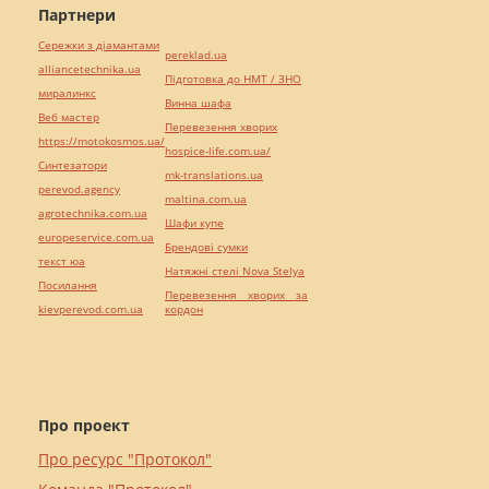
Партнери
Сережки з діамантами
pereklad.ua
alliancetechnika.ua
Підготовка до НМТ / ЗНО
миралинкс
Винна шафа
Веб мастер
Перевезення хворих
https://motokosmos.ua/
hospice-life.com.ua/
Синтезатори
mk-translations.ua
perevod.agency
maltina.com.ua
agrotechnika.com.ua
Шафи купе
europeservice.com.ua
Брендові сумки
текст юа
Натяжні стелі Nova Stelya
Посилання
Перевезення хворих за
kievperevod.com.ua
кордон
Про проект
Про ресурс "Протокол"