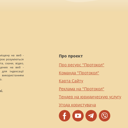
міщену на веб -
Про проект
цією розуміються
а, скани, відео,
Про ресурс "Протокол"
іщених на веб -
 для індексації
Команда "Протокол"
 використанням
о.
Карта Сайту
Реклама на "Протокол"
і.
Тендер на юридическую услугу
Угода користувача