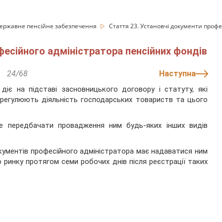
ержавне пенсійне забезпечення
Стаття 23. Установчі документи профе
фесійного адміністратора пенсійних фондів
24/68
Наступна
діє на підставі засновницького договору і статуту, які
о регулюють діяльність господарських товариств та цього
же передбачати провадження ним будь-яких інших видів
окументів професійного адміністратора має надаватися ним
о ринку протягом семи робочих днів після реєстрації таких