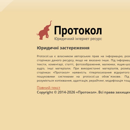
Юридичні застереження
Protocol.ua є власником авторських прав на інформацію, роз
сторінках даного ресурсу, якщо не вказано інше. Під інформа
тексти, коментарі, статті, фотозображення, малюнки, ящик-шот
аудіо, інші матеріали. При використанні матеріалів, розм
сторінках «Протокол» наявність гіперпосилання відкритого
пошуковими системами на protocol.ua обов`язкове. Під
розуміється копіювання, адаптація, рерайтинг, модифікація тощ
Повний текст
Copyright © 2014-2026 «Протокол». Всі права захищен