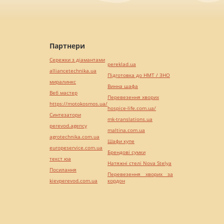
Партнери
Сережки з діамантами
pereklad.ua
alliancetechnika.ua
Підготовка до НМТ / ЗНО
миралинкс
Винна шафа
Веб мастер
Перевезення хворих
https://motokosmos.ua/
hospice-life.com.ua/
Синтезатори
mk-translations.ua
perevod.agency
maltina.com.ua
agrotechnika.com.ua
Шафи купе
europeservice.com.ua
Брендові сумки
текст юа
Натяжні стелі Nova Stelya
Посилання
Перевезення хворих за
kievperevod.com.ua
кордон