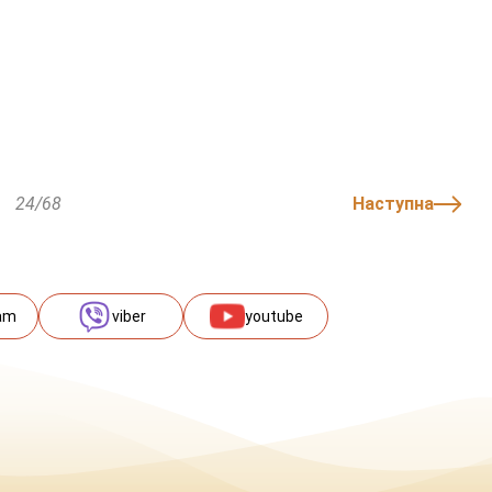
24/68
Наступна
am
viber
youtube