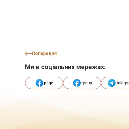
Попередня
Ми в соціальних мережах:
page
group
telegr