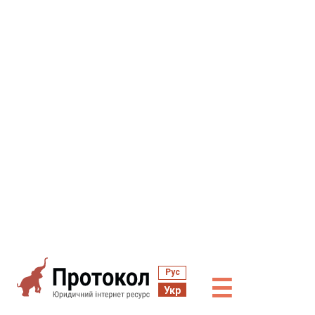
Рус
☰
Укр