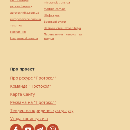
mk-translations.ua
perevod.agency
maltina.com.ua
agrotechnika.com.ua
Шафи купе
europeservice.com.ua
Брендові сумки
текст юа
Натяжні стелі Nova Stelya
Посилання
Перевезення хворих за
kievperevod.com.ua
кордон
Про проект
Про ресурс "Протокол"
Команда "Протокол"
Карта Сайту
Реклама на "Протокол"
Тендер на юридическую услугу
Угода користувача