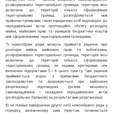
розформованої територіальної громади, територія якої
включена до територій кількох сформованих
територіальних громад, розподіляються між
правонаступниками таких юридичних осіб відповідно до
передавальних актів пропорційно обсягу розподілу
майна, майнових прав та залишків бюджетних коштів
між сформованими територіальними громадами;
7) новообрані ради можуть прийняти рішення про
розподіл майна, майнових прав та зобов’язань
розформованої територіальної громади, територія якої
включена до територій кількох сформованих
територіальних громад, за іншими критеріями, ніж
визначені підпунктами 5 і 6 цього пункту. Такі рішення
приймаються згідно з приписами бюджетного
законодавства та враховуються при здійсненні
реорганізації відповідних органів місцевого
самоврядування і складанні передавальних актів
(розподільчих балансів) за результатами реорганізації;
8) не пізніше завершення другої сесії новообраної ради у
порядку, визначеному цим пунктом, починається