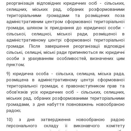
реорганізація відповідних юридичних осіб - сільських,
селищних, міських рад, обраних розформованими
територіальними громадами та розміщених поза
адміністративним центром сформованої територіальної
громади, шляхом їх приєднання до юридичної особи -
сільської, селищної, міської ради, розміщеної в
адміністративному центрі сформованої територіальної
громади. Після завершення реорганізації відповідні
сільські, селищні, міські ради припиняються як юридичні
особи з урахуванням особливостей, визначених цим
пунктом;
9) юридична особа - сільська, селищна, міська рада,
розміщена в адміністративному центрі сформованої
територіальної громади, є правонаступником прав та
обов’язків усіх юридичних осіб - сільських, селищних,
міських рад, обраних розформованими територіальними
громадами, з дня набуття повноважень новообраною
радою;
10) з дня затвердження новообраною радою
персонального складу її виконавчого комітету