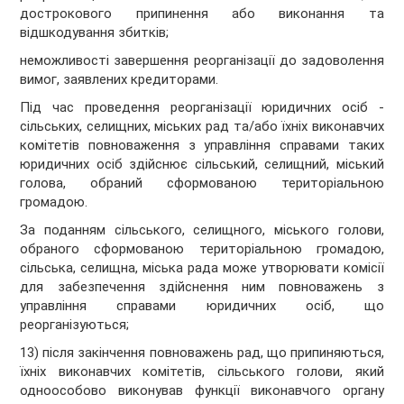
дострокового припинення або виконання та
відшкодування збитків;
неможливості завершення реорганізації до задоволення
вимог, заявлених кредиторами.
Під час проведення реорганізації юридичних осіб -
сільських, селищних, міських рад та/або їхніх виконавчих
комітетів повноваження з управління справами таких
юридичних осіб здійснює сільський, селищний, міський
голова, обраний сформованою територіальною
громадою.
За поданням сільського, селищного, міського голови,
обраного сформованою територіальною громадою,
сільська, селищна, міська рада може утворювати комісії
для забезпечення здійснення ним повноважень з
управління справами юридичних осіб, що
реорганізуються;
13) після закінчення повноважень рад, що припиняються,
їхніх виконавчих комітетів, сільського голови, який
одноособово виконував функції виконавчого органу