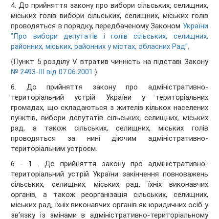
4. До прийняття закону про вибори сільських, селищних,
міських голів вибори сільських, селищних, міських голів
проводяться в порядку, передбаченому Законом
України
"Про вибори депутатів і голів сільських, селищних,
районних, міських, районних у містах, обласних Рад"
.
{Пункт 5 розділу V втратив чинність на підставі Закону
№ 2493-III від 07.06.2001
}
6. До прийняття закону про адміністративно-
територіальний устрій України у територіальних
громадах, що складаються з жителів кількох населених
пунктів, вибори депутатів сільських, селищних, міських
рад, а також сільських, селищних, міських голів
проводяться за нині діючим адміністративно-
територіальним устроєм.
6 - 1 . До прийняття закону про адміністративно-
територіальний устрій України закінчення повноважень
сільських, селищних, міських рад, їхніх виконавчих
органів, а також реорганізація сільських, селищних,
міських рад, їхніх виконавчих органів як юридичних осіб у
зв’язку із змінами в адміністративно-територіальному