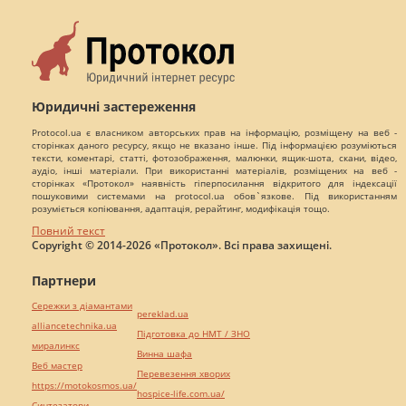
Юридичні застереження
Protocol.ua є власником авторських прав на інформацію, розміщену на веб -
сторінках даного ресурсу, якщо не вказано інше. Під інформацією розуміються
тексти, коментарі, статті, фотозображення, малюнки, ящик-шота, скани, відео,
аудіо, інші матеріали. При використанні матеріалів, розміщених на веб -
сторінках «Протокол» наявність гіперпосилання відкритого для індексації
пошуковими системами на protocol.ua обов`язкове. Під використанням
розуміється копіювання, адаптація, рерайтинг, модифікація тощо.
Повний текст
Copyright © 2014-2026 «Протокол». Всі права захищені.
Партнери
Сережки з діамантами
pereklad.ua
alliancetechnika.ua
Підготовка до НМТ / ЗНО
миралинкс
Винна шафа
Веб мастер
Перевезення хворих
https://motokosmos.ua/
hospice-life.com.ua/
Синтезатори