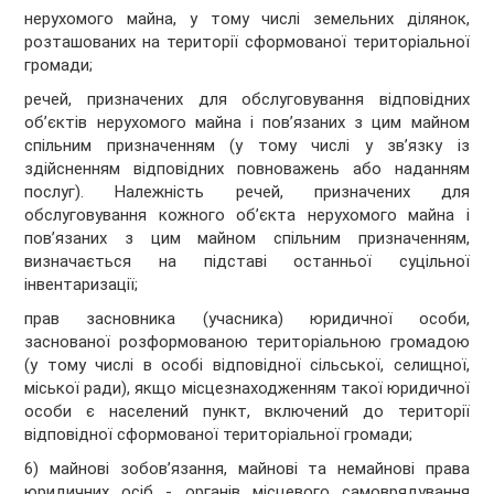
нерухомого майна, у тому числі земельних ділянок,
розташованих на території сформованої територіальної
громади;
речей, призначених для обслуговування відповідних
об’єктів нерухомого майна і пов’язаних з цим майном
спільним призначенням (у тому числі у зв’язку із
здійсненням відповідних повноважень або наданням
послуг). Належність речей, призначених для
обслуговування кожного об’єкта нерухомого майна і
пов’язаних з цим майном спільним призначенням,
визначається на підставі останньої суцільної
інвентаризації;
прав засновника (учасника) юридичної особи,
заснованої розформованою територіальною громадою
(у тому числі в особі відповідної сільської, селищної,
міської ради), якщо місцезнаходженням такої юридичної
особи є населений пункт, включений до території
відповідної сформованої територіальної громади;
6) майнові зобов’язання, майнові та немайнові права
юридичних осіб - органів місцевого самоврядування