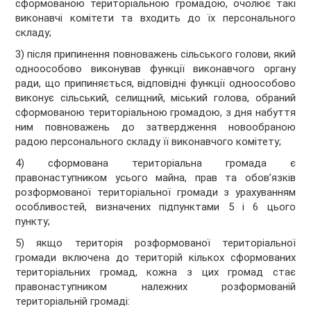
сформованою територіальною громадою, очолює такі
виконавчі комітети та входить до їх персонального
складу;
3) після припинення повноважень сільського голови, який
одноособово виконував функції виконавчого органу
ради, що припиняється, відповідні функції одноособово
виконує сільський, селищний, міський голова, обраний
сформованою територіальною громадою, з дня набуття
ним повноважень до затвердження новообраною
радою персонального складу її виконавчого комітету;
4) сформована територіальна громада є
правонаступником усього майна, прав та обов’язків
розформованої територіальної громади з урахуванням
особливостей, визначених підпунктами 5 і 6 цього
пункту;
5) якщо територія розформованої територіальної
громади включена до територій кількох сформованих
територіальних громад, кожна з цих громад стає
правонаступником належних розформованій
територіальній громаді: