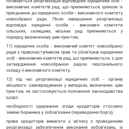
починається реорганізація відповідних юридичних осіб -
виконавчих комітетів рад, що припиняються, шляхом їх
приєднання до юридичної особи - виконавчого комітету
новообраної ради. Після завершення реорганізації
відповідні юридичні особи - виконавчі комітети
сільських, селищних, міських рад припиняються у
порядку, визначеному цим пунктом;
11) юридична особа - виконавчий комітет новообраної
ради є правонаступником прав та обов’язків юридичних
осіб - виконавчих комітетів рад, що припиняються, з дня
затвердження новообраною радою персонального
складу її виконавчого комітету;
12) під час реорганізації юридичних осіб - органів
місцевого самоврядування у випадках, визначених цим
пунктом, не застосовуються положення законодавства
щодо:
необхідності одержання згоди кредиторів стосовно
заміни боржника у зобов’язанні (переведення боргу);
права кредиторів вимагати у зв’язку з проведенням
реорганізації забезпечення виконання зобов’язань, їх