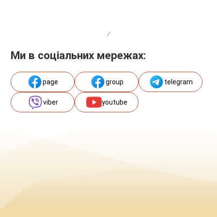
/
Ми в соціальних мережах:
page
group
telegram
viber
youtube