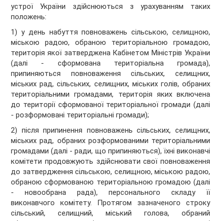
устрої України здійснюються з урахуванням таких
положень:
1) у день набуття повноважень сільською, селищною,
міською радою, обраною територіальною громадою,
територія якої затверджена Кабінетом Міністрів України
(далі - сформована територіальна громада),
припиняються повноваження сільських, селищних,
міських рад, сільських, селищних, міських голів, обраних
територіальними громадами, територія яких включена
до території сформованої територіальної громади (далі
- розформовані територіальні громади);
2) після припинення повноважень сільських, селищних,
міських рад, обраних розформованими територіальними
громадами (далі - ради, що припиняються), їхні виконавчі
комітети продовжують здійснювати свої повноваження
до затвердження сільською, селищною, міською радою,
обраною сформованою територіальною громадою (далі
- новообрана рада), персонального складу її
виконавчого комітету. Протягом зазначеного строку
сільський, селищний, міський голова, обраний