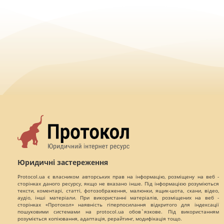
Юридичні застереження
Protocol.ua є власником авторських прав на інформацію, розміщену на веб -
сторінках даного ресурсу, якщо не вказано інше. Під інформацією розуміються
тексти, коментарі, статті, фотозображення, малюнки, ящик-шота, скани, відео,
аудіо, інші матеріали. При використанні матеріалів, розміщених на веб -
сторінках «Протокол» наявність гіперпосилання відкритого для індексації
пошуковими системами на protocol.ua обов`язкове. Під використанням
розуміється копіювання, адаптація, рерайтинг, модифікація тощо.