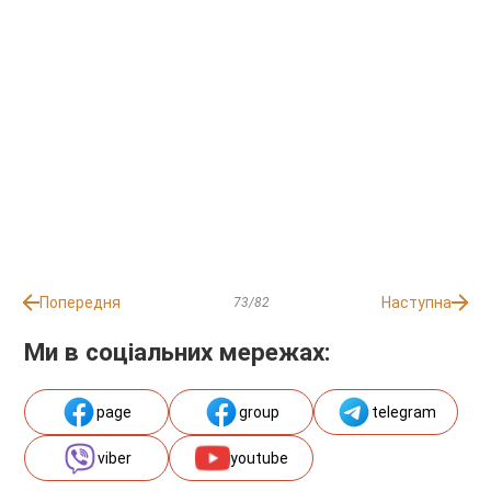
Попередня
Наступна
73/82
Ми в соціальних мережах:
page
group
telegram
viber
youtube