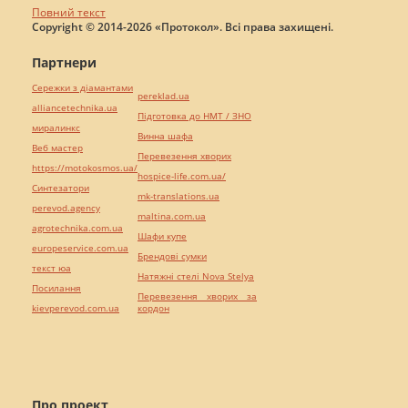
Повний текст
Copyright © 2014-2026 «Протокол». Всі права захищені.
Партнери
Сережки з діамантами
pereklad.ua
alliancetechnika.ua
Підготовка до НМТ / ЗНО
миралинкс
Винна шафа
Веб мастер
Перевезення хворих
https://motokosmos.ua/
hospice-life.com.ua/
Синтезатори
mk-translations.ua
perevod.agency
maltina.com.ua
agrotechnika.com.ua
Шафи купе
europeservice.com.ua
Брендові сумки
текст юа
Натяжні стелі Nova Stelya
Посилання
Перевезення хворих за
kievperevod.com.ua
кордон
Про проект