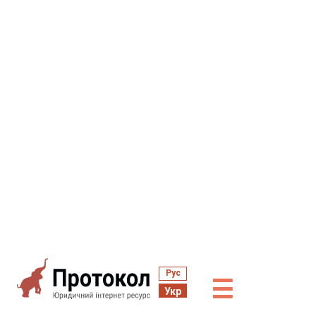
Рус
☰
Укр