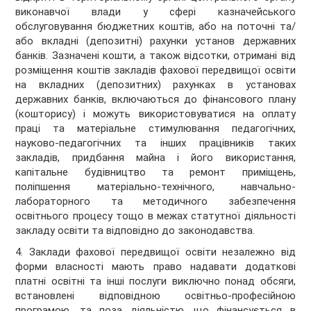
виконавчої влади у сфері казначейського
обслуговування бюджетних коштів, або на поточні та/
або вкладні (депозитні) рахунки установ державних
банків. Зазначені кошти, а також відсотки, отримані від
розміщення коштів закладів фахової передвищої освіти
на вкладних (депозитних) рахунках в установах
державних банків, включаються до фінансового плану
(кошторису) і можуть використовуватися на оплату
праці та матеріальне стимулювання педагогічних,
науково-педагогічних та інших працівників таких
закладів, придбання майна і його використання,
капітальне будівництво та ремонт приміщень,
поліпшення матеріально-технічного, навчально-
лабораторного та методичного забезпечення
освітнього процесу тощо в межах статутної діяльності
закладу освіти та відповідно до законодавства.
4. Заклади фахової передвищої освіти незалежно від
форми власності мають право надавати додаткові
платні освітні та інші послуги виключно понад обсяги,
встановлені відповідною освітньо-професійною
програмою, та поза діяльністю, що фінансується в