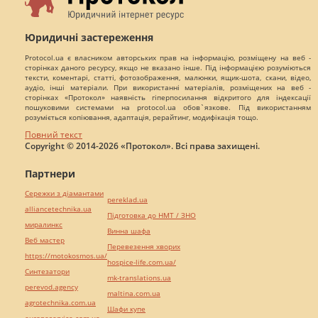
Юридичні застереження
Protocol.ua є власником авторських прав на інформацію, розміщену на веб -
сторінках даного ресурсу, якщо не вказано інше. Під інформацією розуміються
тексти, коментарі, статті, фотозображення, малюнки, ящик-шота, скани, відео,
аудіо, інші матеріали. При використанні матеріалів, розміщених на веб -
сторінках «Протокол» наявність гіперпосилання відкритого для індексації
пошуковими системами на protocol.ua обов`язкове. Під використанням
розуміється копіювання, адаптація, рерайтинг, модифікація тощо.
Повний текст
Copyright © 2014-2026 «Протокол». Всі права захищені.
Партнери
Сережки з діамантами
pereklad.ua
alliancetechnika.ua
Підготовка до НМТ / ЗНО
миралинкс
Винна шафа
Веб мастер
Перевезення хворих
https://motokosmos.ua/
hospice-life.com.ua/
Синтезатори
mk-translations.ua
perevod.agency
maltina.com.ua
agrotechnika.com.ua
Шафи купе
europeservice.com.ua