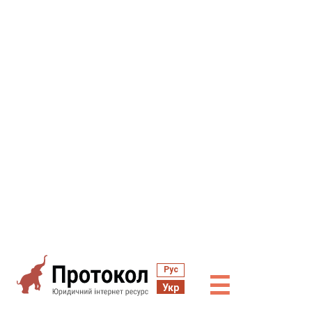
Рус
☰
Укр