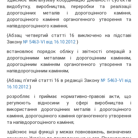
здійснює міжгалузеву координацію діяльності суб'єктів
видобутку, виробництва, переробки та реалізації
дорогоцінних металів і дорогоцінного каміння,
дорогоцінного каміння органогенного утворення та
напівдорогоцінного каміння;
{Абзац четвертий статті 16 виключено на підставі
Закону
№ 5463-VI від 16.10.2012
}
встановлює порядок обліку і звітності операцій з
дорогоцінними металами і дорогоцінним камінням,
дорогоцінним камінням органогенного утворення та
напівдорогоцінним камінням;
{Абзац п'ятий статті 16 в редакції Закону
№ 5463-VI від
16.10.2012
}
розробляє і приймає нормативно-правові акти, що
регулюють відносини у сфері виробництва і
використання дорогоцінних металів і дорогоцінного
каміння, дорогоцінного каміння органогенного утворення
та напівдорогоцінного каміння;
здійснює інші функції у межах повноважень, визначених