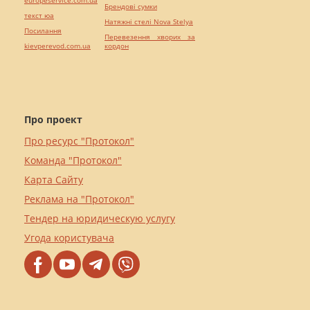
Брендові сумки
текст юа
Натяжні стелі Nova Stelya
Посилання
Перевезення хворих за
kievperevod.com.ua
кордон
Про проект
Про ресурс "Протокол"
Команда "Протокол"
Карта Сайту
Реклама на "Протокол"
Тендер на юридическую услугу
Угода користувача