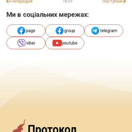
Попередня
Наступна
16/23
Ми в соціальних мережах:
page
group
telegram
viber
youtube