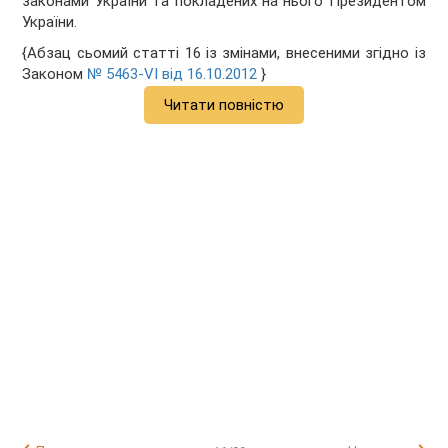
законами України та покладених на нього Президентом
України.
{Абзац сьомий статті 16 із змінами, внесеними згідно із
Законом
№ 5463-VI від 16.10.2012
}
Читати повністю