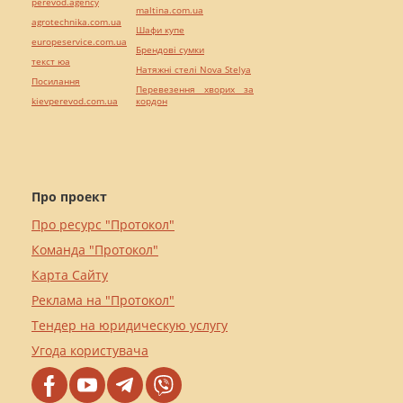
perevod.agency
maltina.com.ua
agrotechnika.com.ua
Шафи купе
europeservice.com.ua
Брендові сумки
текст юа
Натяжні стелі Nova Stelya
Посилання
Перевезення хворих за
kievperevod.com.ua
кордон
Про проект
Про ресурс "Протокол"
Команда "Протокол"
Карта Сайту
Реклама на "Протокол"
Тендер на юридическую услугу
Угода користувача