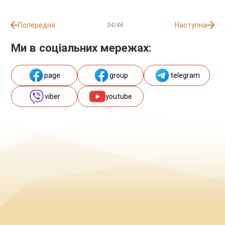
Попередня
Наступна
34/46
Ми в соціальних мережах:
page
group
telegram
viber
youtube