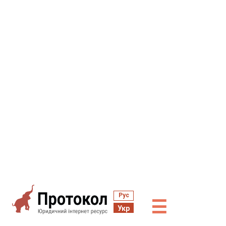
Рус
☰
Укр