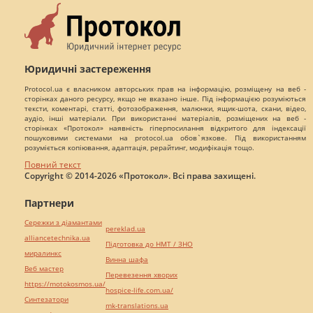
Юридичні застереження
Protocol.ua є власником авторських прав на інформацію, розміщену на веб -
сторінках даного ресурсу, якщо не вказано інше. Під інформацією розуміються
тексти, коментарі, статті, фотозображення, малюнки, ящик-шота, скани, відео,
аудіо, інші матеріали. При використанні матеріалів, розміщених на веб -
сторінках «Протокол» наявність гіперпосилання відкритого для індексації
пошуковими системами на protocol.ua обов`язкове. Під використанням
розуміється копіювання, адаптація, рерайтинг, модифікація тощо.
Повний текст
Copyright © 2014-2026 «Протокол». Всі права захищені.
Партнери
Сережки з діамантами
pereklad.ua
alliancetechnika.ua
Підготовка до НМТ / ЗНО
миралинкс
Винна шафа
Веб мастер
Перевезення хворих
https://motokosmos.ua/
hospice-life.com.ua/
Синтезатори
mk-translations.ua