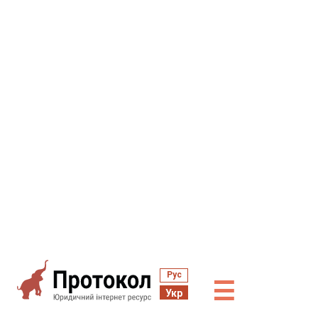
Рус
☰
Укр