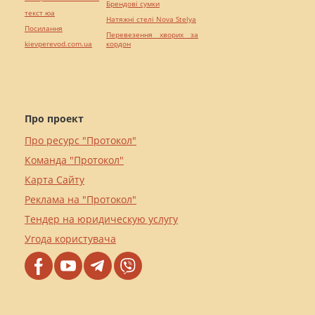
Брендові сумки
текст юа
Натяжні стелі Nova Stelya
Посилання
Перевезення хворих за
kievperevod.com.ua
кордон
Про проект
Про ресурс "Протокол"
Команда "Протокол"
Карта Сайту
Реклама на "Протокол"
Тендер на юридическую услугу
Угода користувача