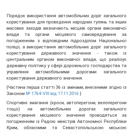
Порядок використання автомобільних доріг загального
користування для проведення народних гулянь та інших
масових заходів визначають місцеві органи виконавчої
влади та органи місцевого самоврядування за
погодженням з відповідним підрозділом Національної
поліції, а використання автомобільних доріг загального
користування державного значення - також із
центральним органом виконавчої влади, що реалізує
державну політику у сфері дорожнього господарства та
управління автомобільними дорогами загального
користування державного значення.
{Частина перша статті 36 із змінами, внесеними згідно із
Законом
№ 1764-VIII від 17.11.2016
}
Спортивні змагання (кроси, автоперегони, велоперегони
тощо) на автомобільних дорогах загального
користування місцевого значення проводяться за
погодженням із Радою міністрів Автономної Республіки
Крим, обласними та Севастопольською міською