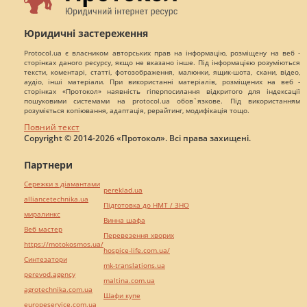
Юридичні застереження
Protocol.ua є власником авторських прав на інформацію, розміщену на веб -
сторінках даного ресурсу, якщо не вказано інше. Під інформацією розуміються
тексти, коментарі, статті, фотозображення, малюнки, ящик-шота, скани, відео,
аудіо, інші матеріали. При використанні матеріалів, розміщених на веб -
сторінках «Протокол» наявність гіперпосилання відкритого для індексації
пошуковими системами на protocol.ua обов`язкове. Під використанням
розуміється копіювання, адаптація, рерайтинг, модифікація тощо.
Повний текст
Copyright © 2014-2026 «Протокол». Всі права захищені.
Партнери
Сережки з діамантами
pereklad.ua
alliancetechnika.ua
Підготовка до НМТ / ЗНО
миралинкс
Винна шафа
Веб мастер
Перевезення хворих
https://motokosmos.ua/
hospice-life.com.ua/
Синтезатори
mk-translations.ua
perevod.agency
maltina.com.ua
agrotechnika.com.ua
Шафи купе
europeservice.com.ua