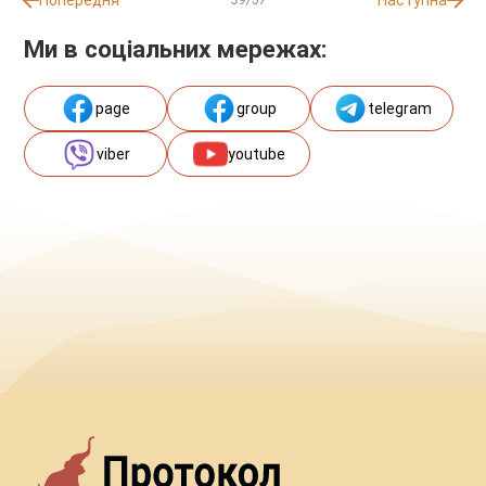
Попередня
Наступна
Ми в соціальних мережах:
page
group
telegram
viber
youtube