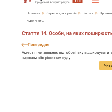
☰
Укр
Головна
Сервіси для юристів
Закони
Про амн
підлягають.
Стаття 14. Особи, на яких поширюєть
Попередня
Амністія не звільняє від обов'язку відшкодувати
вироком або рішенням суду.
Чит