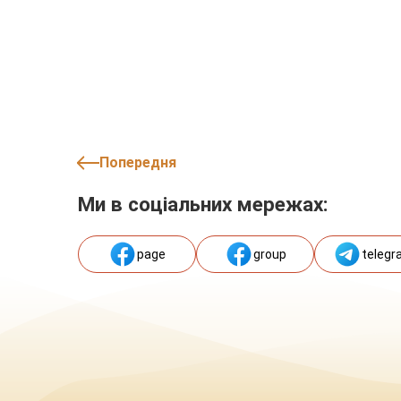
Попередня
Ми в соціальних мережах:
page
group
telegr