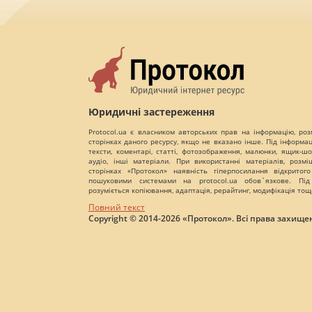
Юридичні застереження
Protocol.ua є власником авторських прав на інформацію, роз
сторінках даного ресурсу, якщо не вказано інше. Під інформа
тексти, коментарі, статті, фотозображення, малюнки, ящик-шот
аудіо, інші матеріали. При використанні матеріалів, розм
сторінках «Протокол» наявність гіперпосилання відкритого
пошуковими системами на protocol.ua обов`язкове. Під
розуміється копіювання, адаптація, рерайтинг, модифікація тощ
Повний текст
Copyright © 2014-2026 «Протокол». Всі права захищен