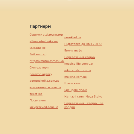
Партнери
Сережки з діамантами
pereklad.ua
alliancetechnika.ua
Підготовка до НМТ / ЗНО
миралинкс
Винна шафа
Веб мастер
Перевезення хворих
https://motokosmos.ua/
hospice-life.com.ua/
Синтезатори
mk-translations.ua
perevod.agency
maltina.com.ua
agrotechnika.com.ua
Шафи купе
europeservice.com.ua
Брендові сумки
текст юа
Натяжні стелі Nova Stelya
Посилання
Перевезення хворих за
kievperevod.com.ua
кордон