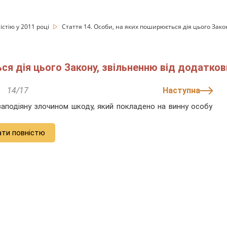
істію у 2011 році
Стаття 14. Особи, на яких поширюється дія цього Зако
ся дія цього Закону, звільненню від додатков
14/17
Наступна
 заподіяну злочином шкоду, який покладено на винну особу
ати повністю