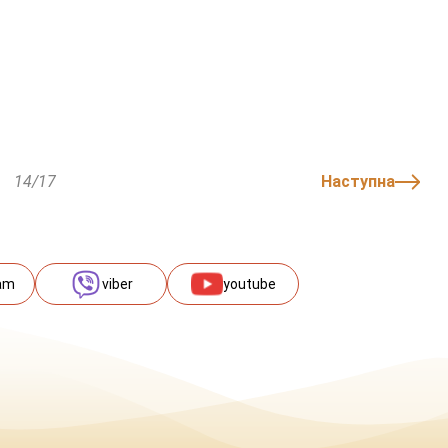
14/17
Наступна
am
viber
youtube