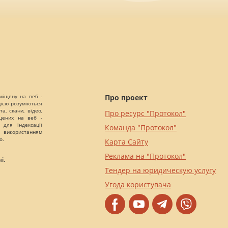
міщену на веб -
Про проект
цією розуміються
а, скани, відео,
Про ресурс "Протокол"
іщених на веб -
 для індексації
Команда "Протокол"
 використанням
о.
Карта Сайту
Реклама на "Протокол"
і.
Тендер на юридическую услугу
Угода користувача