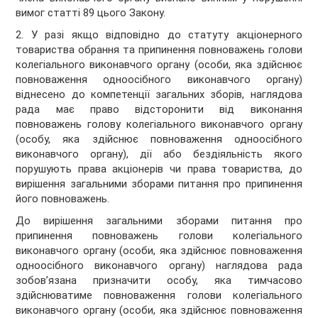
вимог статті 89 цього Закону.
2. У разі якщо відповідно до статуту акціонерного
товариства обрання та припинення повноважень голови
колегіального виконавчого органу (особи, яка здійснює
повноваження одноосібного виконавчого органу)
віднесено до компетенції загальних зборів, наглядова
рада має право відсторонити від виконання
повноважень голову колегіального виконавчого органу
(особу, яка здійснює повноваження одноосібного
виконавчого органу), дії або бездіяльність якого
порушують права акціонерів чи права товариства, до
вирішення загальними зборами питання про припинення
його повноважень.
До вирішення загальними зборами питання про
припинення повноважень голови колегіального
виконавчого органу (особи, яка здійснює повноваження
одноосібного виконавчого органу) наглядова рада
зобов’язана призначити особу, яка тимчасово
здійснюватиме повноваження голови колегіального
виконавчого органу (особи, яка здійснює повноваження