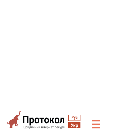
Рус
☰
Укр