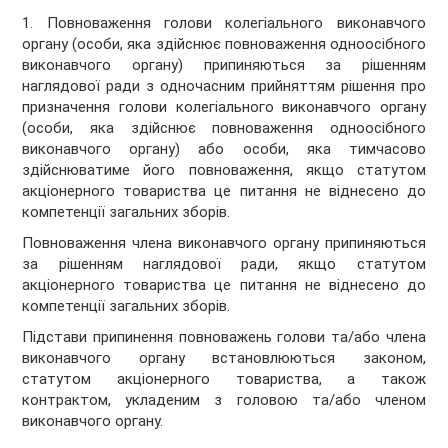
1. Повноваження голови колегіального виконавчого
органу (особи, яка здійснює повноваження одноосібного
виконавчого органу) припиняються за рішенням
наглядової ради з одночасним прийняттям рішення про
призначення голови колегіального виконавчого органу
(особи, яка здійснює повноваження одноосібного
виконавчого органу) або особи, яка тимчасово
здійснюватиме його повноваження, якщо статутом
акціонерного товариства це питання не віднесено до
компетенції загальних зборів.
Повноваження члена виконавчого органу припиняються
за рішенням наглядової ради, якщо статутом
акціонерного товариства це питання не віднесено до
компетенції загальних зборів.
Підстави припинення повноважень голови та/або члена
виконавчого органу встановлюються законом,
статутом акціонерного товариства, а також
контрактом, укладеним з головою та/або членом
виконавчого органу.