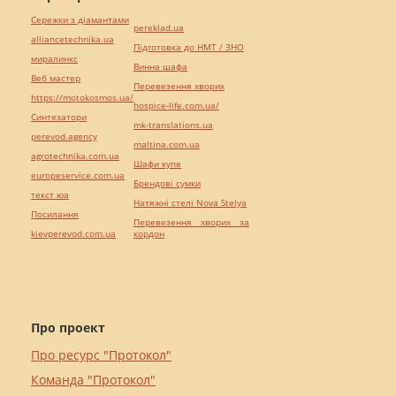
Сережки з діамантами
pereklad.ua
alliancetechnika.ua
Підготовка до НМТ / ЗНО
миралинкс
Винна шафа
Веб мастер
Перевезення хворих
https://motokosmos.ua/
hospice-life.com.ua/
Синтезатори
mk-translations.ua
perevod.agency
maltina.com.ua
agrotechnika.com.ua
Шафи купе
europeservice.com.ua
Брендові сумки
текст юа
Натяжні стелі Nova Stelya
Посилання
Перевезення хворих за
kievperevod.com.ua
кордон
Про проект
Про ресурс "Протокол"
Команда "Протокол"