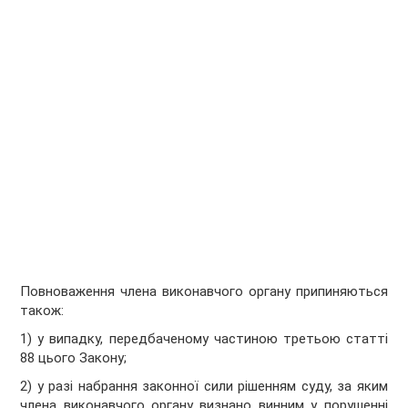
Повноваження члена виконавчого органу припиняються
також:
1) у випадку, передбаченому частиною третьою статті
88 цього Закону;
2) у разі набрання законної сили рішенням суду, за яким
члена виконавчого органу визнано винним у порушенні