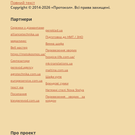
Повний текст
Copyright © 2014-2026 «Протокол». Всі права захищені.
Партнери
Сережки з діамантами
pereklad.ua
alliancetechnika.ua
Підготовка до НМТ / ЗНО
миралинкс
Винна шафа
Веб мастер
Перевезення хворих
https://motokosmos.ua/
hospice-life.com.ua/
Синтезатори
mk-translations.ua
perevod.agency
maltina.com.ua
agrotechnika.com.ua
Шафи купе
europeservice.com.ua
Брендові сумки
текст юа
Натяжні стелі Nova Stelya
Посилання
Перевезення хворих за
kievperevod.com.ua
кордон
Про проект