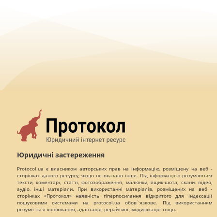
Юридичні застереження
Protocol.ua є власником авторських прав на інформацію, розміщену на веб -
сторінках даного ресурсу, якщо не вказано інше. Під інформацією розуміються
тексти, коментарі, статті, фотозображення, малюнки, ящик-шота, скани, відео,
аудіо, інші матеріали. При використанні матеріалів, розміщених на веб -
сторінках «Протокол» наявність гіперпосилання відкритого для індексації
пошуковими системами на protocol.ua обов`язкове. Під використанням
розуміється копіювання, адаптація, рерайтинг, модифікація тощо.