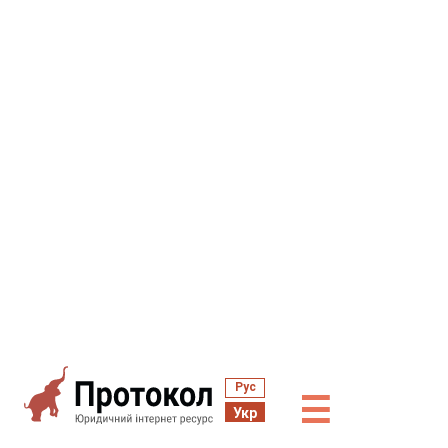
Рус
☰
Укр