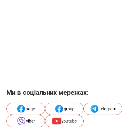
Ми в соціальних мережах:
page
group
telegram
viber
youtube