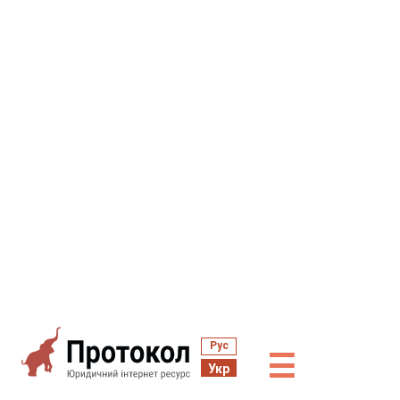
Рус
☰
Укр