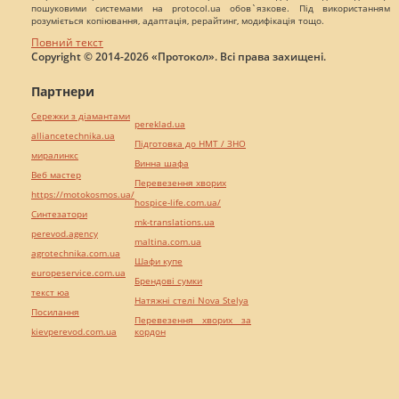
пошуковими системами на protocol.ua обов`язкове. Під використанням
розуміється копіювання, адаптація, рерайтинг, модифікація тощо.
Повний текст
Copyright © 2014-2026 «Протокол». Всі права захищені.
Партнери
Сережки з діамантами
pereklad.ua
alliancetechnika.ua
Підготовка до НМТ / ЗНО
миралинкс
Винна шафа
Веб мастер
Перевезення хворих
https://motokosmos.ua/
hospice-life.com.ua/
Синтезатори
mk-translations.ua
perevod.agency
maltina.com.ua
agrotechnika.com.ua
Шафи купе
europeservice.com.ua
Брендові сумки
текст юа
Натяжні стелі Nova Stelya
Посилання
Перевезення хворих за
kievperevod.com.ua
кордон