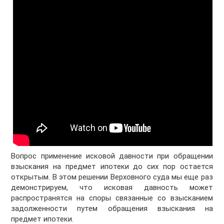
Вопрос применение исковой давности при обращении
взыскания на предмет ипотеки до сих пор остается
открытым. В этом решении Верховного суда мы еще раз
демонстрируем, что исковая давность может
распространятся на споры связанные со взысканием
задолженности путем обращения взыскания на
предмет ипотеки.