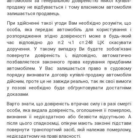
автомобіля за генеральною довіреністю ніякої купівлі-
продажу не відбувається і тому власником автомобіля
залишається продавець.
При здійсненні такої угоди Вам необхідно розуміти, що
особа, яка передає автомобіль для користування і
розпорядження згідно довіреності може в будь-який
час відповідно до п.2 ч.1 ст.248 ЦК скасувати
доручення. У такому випадку Ви будете зобов’язані
повернути довіреність і, відповідно, автоматично
позбавляєтеся законного права керування придбаним
автомобілем. У Вас залишається право в судовому
порядку визнавати договір купівлі-продажу автомобіля
дійсним, проте це не завжди реально, так як свої вимоги
у позові необхідно буде обґрунтовувати достатніми
доказами.
Варто знати, що довіреність втрачає силу і в разі смерті
особи, яка видала довіреність, оголошення її померлою,
визнання її недієздатною або безвісти відсутньою. А
після цього спадкоємці, опікуни мають законні підстави
повернути транспортний засіб, якй належав померлому,
недієздатному на праві власності.