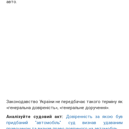
авто.
Законодавство України не передбачає такого терміну як
«генеральна довіреність», «генеральне доручення».
Аналізуйте судовий акт:
Довіренність за якою був
придбаний "автомобіль" суд визнав удаваним
правочином та визнав право повіреного на автомобіль.