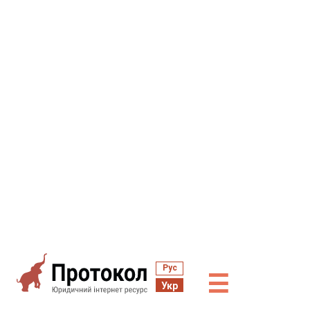
Рус
☰
Укр