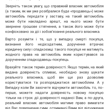
Зверніть також увагу, що справжній власник автомобіля
(а таким, як ми уже розібралися буде «продавець») може
автомобіль передати у заставу, на такий автомобіль
може бути накладено арешт, на нього може бути
звернене грошове стягнення, а також його може бути
конфісковано за дії і зобов’язання реального власника.
Варто розуміти і те, що у випадку смерті покупця,
визнання його недієздатним, доручення втрачає
юридичну силу і спадкоємці такого покупця не матимуть
жодного права на автомобіль яким користувався за
дорученням спадкодавець-покупець.
Врахуйте також термін довіреності. Якщо термін, на який
видана довіреність спливає, необхідно знову шукати
реального власника, щоб він ще раз дозволив
користуватися та розпоряджатися автомобілем. А у
Випадку коли Ви захочете відчужити автомобіль то, по-
перше, можете надати довіреність новому покупцю
тільки на строк дії довіреності наданої Вам, а по-друга,
реальний власник автомобіля матиме право вимагати
від Вас повернення суми, отриманої Вами від відчуження