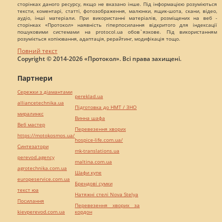
сторінках даного ресурсу, якщо не вказано інше. Під інформацією розуміються
тексти, коментарі, статті, фотозображення, малюнки, ящик-шота, скани, відео,
аудіо, інші матеріали. При використанні матеріалів, розміщених на веб -
сторінках «Протокол» наявність гіперпосилання відкритого для індексації
пошуковими системами на protocol.ua обов`язкове. Під використанням
розуміється копіювання, адаптація, рерайтинг, модифікація тощо.
Повний текст
Copyright © 2014-2026 «Протокол». Всі права захищені.
Партнери
Сережки з діамантами
pereklad.ua
alliancetechnika.ua
Підготовка до НМТ / ЗНО
миралинкс
Винна шафа
Веб мастер
Перевезення хворих
https://motokosmos.ua/
hospice-life.com.ua/
Синтезатори
mk-translations.ua
perevod.agency
maltina.com.ua
agrotechnika.com.ua
Шафи купе
europeservice.com.ua
Брендові сумки
текст юа
Натяжні стелі Nova Stelya
Посилання
Перевезення хворих за
kievperevod.com.ua
кордон