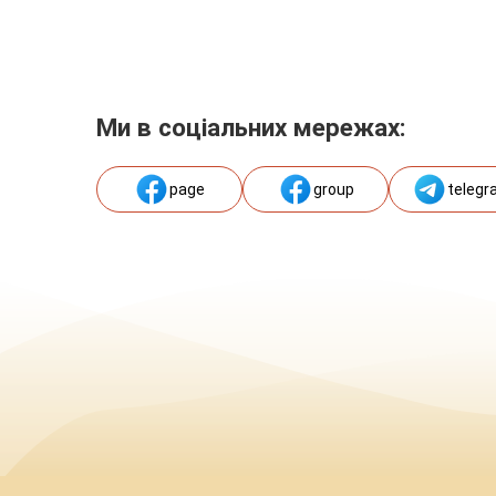
Ми в соціальних мережах:
page
group
telegr