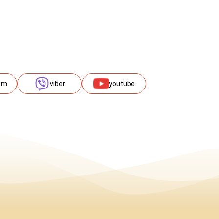
am
viber
youtube