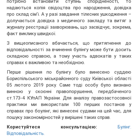
потрібно встановити ступінь спорідненості, то
надаються копія свідоцтва про народження, довідка
про склад сім’ї. А у разі завдання тілесних ушкодження –
долучається довідка з медичного закладу та витяг з
журналу реєстрації захворювань, що засвідчує, зокрема,
факт виклику швидкої.
З вищеописаного вбачається, що притягнення до
відповідальності за вчинення булінгу може бути досить
складною справою, а тому участь адвокатів у таких
справах є важливою та необхідною.
Перше рішення по булінгу було винесено суддею
Бориспільського міськрайонного суду Київської області
05 лютого 2019 року. Саме тоді особу було визнано
винною у скоєнні правопорушення, передбаченого
ст.173-4 КУпАП України. Для аналізу правозастосовної
практики ми використали 100 перших постанов у
справах про боулінг, які винесені судами на цей час, для
пошуку закономірностей у вирішені таких справ.
Користуйтеся консультацією:
Булінг.
Відповідальність.