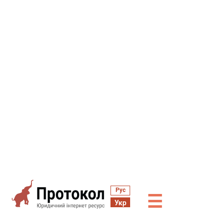
Рус
☰
Укр