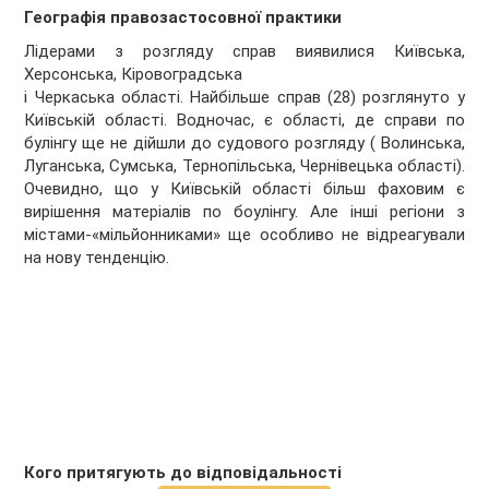
Географія правозастосов
н
ої практики
Лідерами з розгляду справ виявилися Київська,
Херсонська, Кіровоградська
і Черкаська області. Найбільше справ (28) розглянуто у
Київській області. Водночас, є області, де справи по
булінгу ще не дійшли до судового розгляду ( Волинська,
Луганська, Сумська, Тернопільська, Чернівецька області).
Очевидно, що у Київській області більш фаховим є
вирішення матеріалів по боулінгу. Але інші регіони з
містами-«мільйонниками» ще особливо не відреагували
на нову тенденцію.
Кого притягують до відповідальності