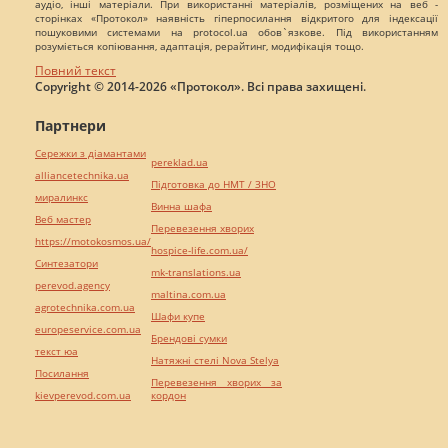
аудіо, інші матеріали. При використанні матеріалів, розміщених на веб -
сторінках «Протокол» наявність гіперпосилання відкритого для індексації
пошуковими системами на protocol.ua обов`язкове. Під використанням
розуміється копіювання, адаптація, рерайтинг, модифікація тощо.
Повний текст
Copyright © 2014-2026 «Протокол». Всі права захищені.
Партнери
Сережки з діамантами
pereklad.ua
alliancetechnika.ua
Підготовка до НМТ / ЗНО
миралинкс
Винна шафа
Веб мастер
Перевезення хворих
https://motokosmos.ua/
hospice-life.com.ua/
Синтезатори
mk-translations.ua
perevod.agency
maltina.com.ua
agrotechnika.com.ua
Шафи купе
europeservice.com.ua
Брендові сумки
текст юа
Натяжні стелі Nova Stelya
Посилання
Перевезення хворих за
kievperevod.com.ua
кордон