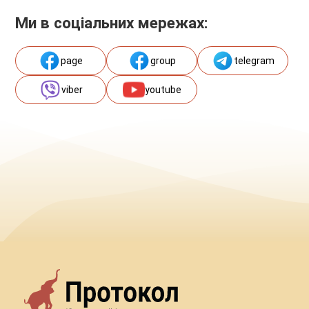
Ми в соціальних мережах:
page
group
telegram
viber
youtube