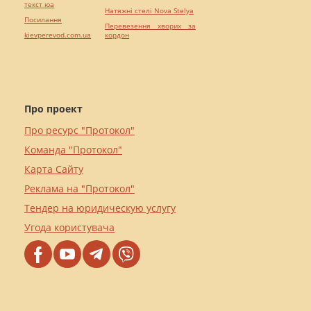
текст юа
Натяжні стелі Nova Stelya
Посилання
Перевезення хворих за
kievperevod.com.ua
кордон
Про проект
Про ресурс "Протокол"
Команда "Протокол"
Карта Сайту
Реклама на "Протокол"
Тендер на юридическую услугу
Угода користувача