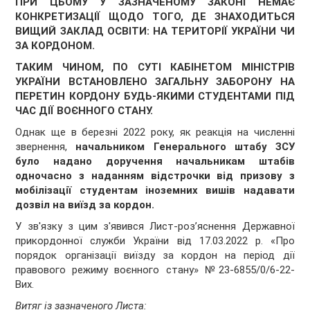
ПРИ ЦЬОМУ У ЗАЗНАЧЕНОМУ ЗАКОНІ НЕМАЄ
КОНКРЕТИЗАЦІЇ ЩОДО ТОГО, ДЕ ЗНАХОДИТЬСЯ
ВИЩИЙ ЗАКЛАД ОСВІТИ: НА ТЕРИТОРІЇ УКРАЇНИ ЧИ
ЗА КОРДОНОМ.
ТАКИМ ЧИНОМ, ПО СУТІ КАБІНЕТОМ МІНІСТРІВ
УКРАЇНИ ВСТАНОВЛЕНО ЗАГАЛЬНУ ЗАБОРОНУ НА
ПЕРЕТИН КОРДОНУ БУДЬ-ЯКИМИ СТУДЕНТАМИ ПІД
ЧАС ДІЇ ВОЄННОГО СТАНУ.
Однак ще в березні 2022 року, як реакція на численні
звернення,
начальником Генерального штабу ЗСУ
було надано доручення начальникам штабів
одночасно з наданням відстрочки від призову з
мобілізації студентам іноземних вишів надавати
дозвіл на виїзд за кордон.
У зв'язку з цим з'явився Лист-роз’яснення Державної
прикордонної служби України від 17.03.2022 р. «Про
порядок організації виїзду за кордон на період дії
правового режиму воєнного стану» №23-6855/0/6-22-
Вих.
Витяг із зазначеного Листа: