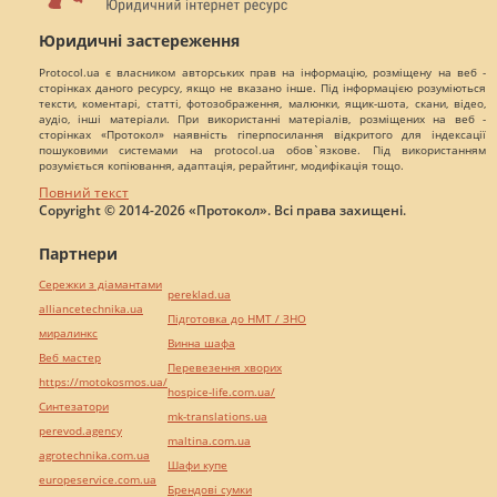
Юридичні застереження
Protocol.ua є власником авторських прав на інформацію, розміщену на веб -
сторінках даного ресурсу, якщо не вказано інше. Під інформацією розуміються
тексти, коментарі, статті, фотозображення, малюнки, ящик-шота, скани, відео,
аудіо, інші матеріали. При використанні матеріалів, розміщених на веб -
сторінках «Протокол» наявність гіперпосилання відкритого для індексації
пошуковими системами на protocol.ua обов`язкове. Під використанням
розуміється копіювання, адаптація, рерайтинг, модифікація тощо.
Повний текст
Copyright © 2014-2026 «Протокол». Всі права захищені.
Партнери
Сережки з діамантами
pereklad.ua
alliancetechnika.ua
Підготовка до НМТ / ЗНО
миралинкс
Винна шафа
Веб мастер
Перевезення хворих
https://motokosmos.ua/
hospice-life.com.ua/
Синтезатори
mk-translations.ua
perevod.agency
maltina.com.ua
agrotechnika.com.ua
Шафи купе
europeservice.com.ua
Брендові сумки