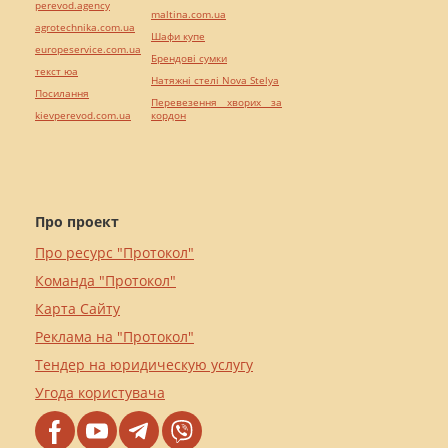
perevod.agency
maltina.com.ua
agrotechnika.com.ua
Шафи купе
europeservice.com.ua
Брендові сумки
текст юа
Натяжні стелі Nova Stelya
Посилання
Перевезення хворих за
kievperevod.com.ua
кордон
Про проект
Про ресурс "Протокол"
Команда "Протокол"
Карта Сайту
Реклама на "Протокол"
Тендер на юридическую услугу
Угода користувача