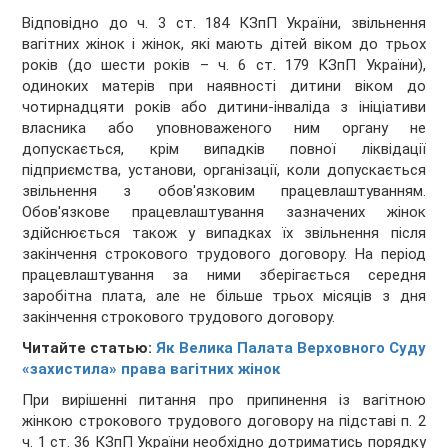
Відповідно до ч. 3 ст. 184 КЗпП України, звільнення
вагітних жінок і жінок, які мають дітей віком до трьох
років (до шести років – ч. 6 ст. 179 КЗпП України),
одиноких матерів при наявності дитини віком до
чотирнадцяти років або дитини-інваліда з ініціативи
власника або уповноваженого ним органу не
допускається, крім випадків повної ліквідації
підприємства, установи, організації, коли допускається
звільнення з обов'язковим працевлаштуванням.
Обов'язкове працевлаштування зазначених жінок
здійснюється також у випадках їх звільнення після
закінчення строкового трудового договору. На період
працевлаштування за ними зберігається середня
заробітна плата, але не більше трьох місяців з дня
закінчення строкового трудового договору.
Читайте статью:
Як Велика Палата Верховного Суду
«захистила» права вагітних жінок
При вирішенні питання про припинення із вагітною
жінкою строкового трудового договору на підставі п. 2
ч. 1 ст. 36 КЗпП України необхідно дотриматись порядку