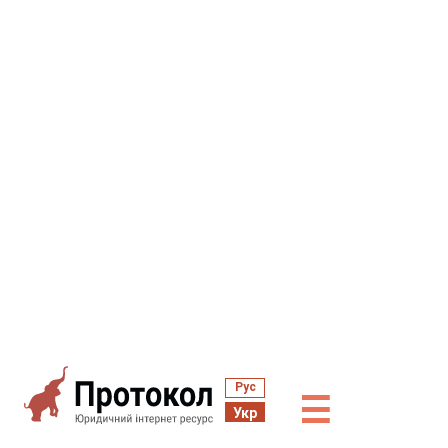
Рус
☰
Укр