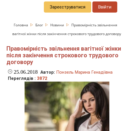
Зареєструватися
Ввійти
Головна
Блог
Новини
Правомірність звільнення
вагітної жінки після закінчення строкового трудового договору
Правомірність звільнення вагітної жінки
після закінчення строкового трудового
договору
25.06.2018
Автор:
Понзель Марина Генадіївна
Переглядів :
3872