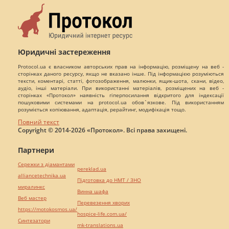
Юридичні застереження
Protocol.ua є власником авторських прав на інформацію, розміщену на веб -
сторінках даного ресурсу, якщо не вказано інше. Під інформацією розуміються
тексти, коментарі, статті, фотозображення, малюнки, ящик-шота, скани, відео,
аудіо, інші матеріали. При використанні матеріалів, розміщених на веб -
сторінках «Протокол» наявність гіперпосилання відкритого для індексації
пошуковими системами на protocol.ua обов`язкове. Під використанням
розуміється копіювання, адаптація, рерайтинг, модифікація тощо.
Повний текст
Copyright © 2014-2026 «Протокол». Всі права захищені.
Партнери
Сережки з діамантами
pereklad.ua
alliancetechnika.ua
Підготовка до НМТ / ЗНО
миралинкс
Винна шафа
Веб мастер
Перевезення хворих
https://motokosmos.ua/
hospice-life.com.ua/
Синтезатори
mk-translations.ua