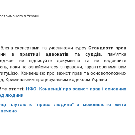
затриманого в Україні
блена експертами та учасниками курсу
Стандарти прав
ни в практиці адвокатів та суддів
, пам’ятка
реджає: не підписуйте документи та не надавайте
ень, поки не ознайомитеся з правами, гарантованими вам
итуцією, Конвенцією про захист прав та основоположних
д, Кримінальним процесуальним кодексом України.
йте статті:
НФО: Конвенції про захист прав і основних
од людини
їнці плутають "права людини" з можливістю жити
зпечено