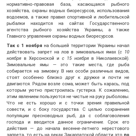
нормативно-правовая база, касающаяся рыбного
хозяйства, охраны водных биоресурсов, использования
водоемов, а также правил спортивной и любительской
рыбалки находится на сайтах Государственного
агентства рыбного хозяйства Украины, а также
Главного управления охраны водных биоресурсов.
Так с 1 ноября
на большей территории Украины начал
действовать запрет на лов в зимовальных ямах (
с 10
ноября
в Херсонской и
с 15 ноября
в Николаевской).
Зимовальные ямы — это такие места, где рыба
собирается на зимовку. В них особи различных видов,
стоят особенно близко друг к дружке и почти не
двигаются. Рядом возле сома, может быть карась, под
которым уютно пристроилась густерка. К сожалению,
этим явлением пользуются не чистые на руку рыболовы.
Что не есть хорошо и с точки зрения правильной
совести, и с боку государства. С целью сохранения
популяции пресноводных рыб, да с соблаговоления
господа и вводится данное ограничение. Срок его
действия — до начала весенне-летнего нерестового
запрета, то есть на реках Закарпатской области это
по