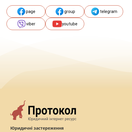
page
group
telegram
viber
youtube
Юридичні застереження