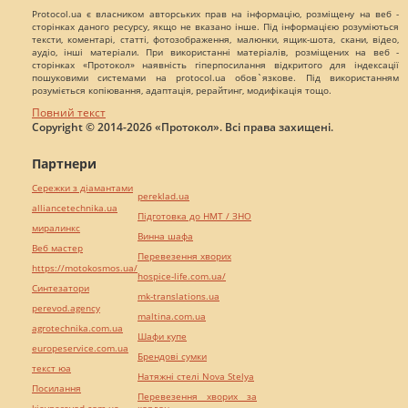
Protocol.ua є власником авторських прав на інформацію, розміщену на веб -
сторінках даного ресурсу, якщо не вказано інше. Під інформацією розуміються
тексти, коментарі, статті, фотозображення, малюнки, ящик-шота, скани, відео,
аудіо, інші матеріали. При використанні матеріалів, розміщених на веб -
сторінках «Протокол» наявність гіперпосилання відкритого для індексації
пошуковими системами на protocol.ua обов`язкове. Під використанням
розуміється копіювання, адаптація, рерайтинг, модифікація тощо.
Повний текст
Copyright © 2014-2026 «Протокол». Всі права захищені.
Партнери
Сережки з діамантами
pereklad.ua
alliancetechnika.ua
Підготовка до НМТ / ЗНО
миралинкс
Винна шафа
Веб мастер
Перевезення хворих
https://motokosmos.ua/
hospice-life.com.ua/
Синтезатори
mk-translations.ua
perevod.agency
maltina.com.ua
agrotechnika.com.ua
Шафи купе
europeservice.com.ua
Брендові сумки
текст юа
Натяжні стелі Nova Stelya
Посилання
Перевезення хворих за