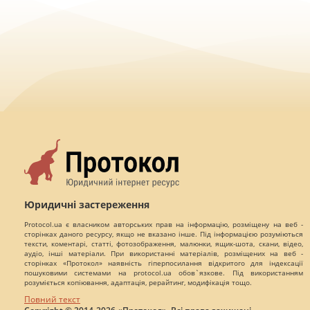
Юридичні застереження
Protocol.ua є власником авторських прав на інформацію, розміщену на веб -
сторінках даного ресурсу, якщо не вказано інше. Під інформацією розуміються
тексти, коментарі, статті, фотозображення, малюнки, ящик-шота, скани, відео,
аудіо, інші матеріали. При використанні матеріалів, розміщених на веб -
сторінках «Протокол» наявність гіперпосилання відкритого для індексації
пошуковими системами на protocol.ua обов`язкове. Під використанням
розуміється копіювання, адаптація, рерайтинг, модифікація тощо.
Повний текст