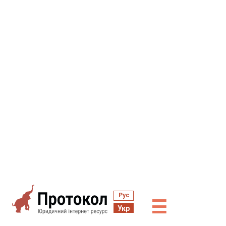
Рус
☰
Укр