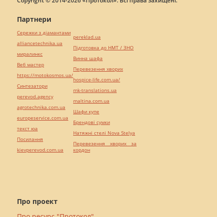
Copyright © 2014-2026 «Протокол». Всі права захищені.
Партнери
Сережки з діамантами
pereklad.ua
alliancetechnika.ua
Підготовка до НМТ / ЗНО
миралинкс
Винна шафа
Веб мастер
Перевезення хворих
https://motokosmos.ua/
hospice-life.com.ua/
Синтезатори
mk-translations.ua
perevod.agency
maltina.com.ua
agrotechnika.com.ua
Шафи купе
europeservice.com.ua
Брендові сумки
текст юа
Натяжні стелі Nova Stelya
Посилання
Перевезення хворих за
kievperevod.com.ua
кордон
Про проект
Про ресурс "Протокол"