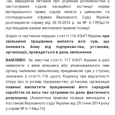
Так, вирішуючи питання про усунення розбіжностей у
застосуванні судом касаційної інстанції норми
матеріального права, судові палати у цивільних та
господарських справах Верховного Суду України
розглядаючи справу від 26.10.2016 р. за № 6-1395цс16
підтвердили раніше висловлені правові позиції.
Згідно із частиною першою статті 116 КЗпП України
при
звільненні працівника виплата всіх сум, що
належать йому від підприємства, установи,
організації,
провадиться в день звільнення.
ВАЖЛИВО:
За змістом статті 117 КЗпП України в разі
невиплати з вини власника або уповноваженого ним
органу належних звільненому працівникові сум у строки,
зазначені у статті 116 цього Кодексу, при відсутності
спору про їх розмір підприємство, установа, організація
повинні виплатити працівникові його середній
заробіток за весь час затримки по день фактичного
розрахунку
(Аналогічна правова позиція викладена у
постанові Верховного суду України від 29 січня 2014 року
у справі № 6-144цс13).