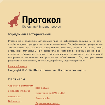
Юридичні застереження
Protocol.ua є власником авторських прав на інформацію, розміщену на веб -
сторінках даного ресурсу, якщо не вказано інше. Під інформацією розуміються
тексти, коментарі, статті, фотозображення, малюнки, ящик-шота, скани, відео,
аудіо, інші матеріали. При використанні матеріалів, розміщених на веб -
сторінках «Протокол» наявність гіперпосилання відкритого для індексації
пошуковими системами на protocol.ua обов`язкове. Під використанням
розуміється копіювання, адаптація, рерайтинг, модифікація тощо.
Повний текст
Copyright © 2014-2026 «Протокол». Всі права захищені.
Партнери
Сережки з діамантами
pereklad.ua
alliancetechnika.ua
Підготовка до НМТ / ЗНО
миралинкс
Винна шафа
Веб мастер
Перевезення хворих