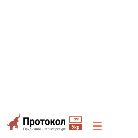
Рус
☰
Укр