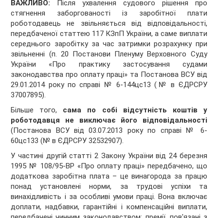
ВАЖЛИВО:
Після ухвалення судового рішення про
стягнення заборгованості із заробітної плати
роботодавець не звільняється від відповідальності,
передбаченої статтею 117 КЗпП України, а саме виплати
середнього заробітку за час затримки розрахунку при
звільненні (п. 20 Постанови Пленуму Верховного Суду
України «Про практику застосування судами
законодавства про оплату праці» та Постанова ВСУ від
29.01.2014 року по справі № 6-144цс13 (№ в ЄДРСРУ
37007895).
Більше того,
сама по собі відсутність коштів у
роботодавця не виключає його відповідальності
(Постанова ВСУ від 03.07.2013 року по справі № 6-
60цс133 (№ в ЄДРСРУ 32532907).
У частині другій статті 2 Закону України від 24 березня
1995 № 108/95-ВР «Про оплату праці» передбачено, що
додаткова заробітна плата – це винагорода за працю
понад установлені норми, за трудові успіхи та
винахідливість і за особливі умови праці. Вона включає
доплати, надбавки, гарантійні і компенсаційні виплати,
передбачені чинним законодавством; премії, пов'язані з