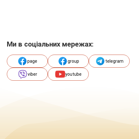
Ми в соціальних мережах:
page
group
telegram
viber
youtube