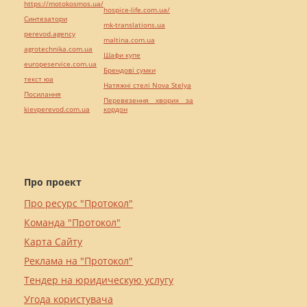
https://motokosmos.ua/
hospice-life.com.ua/
Синтезатори
mk-translations.ua
perevod.agency
maltina.com.ua
agrotechnika.com.ua
Шафи купе
europeservice.com.ua
Брендові сумки
текст юа
Натяжні стелі Nova Stelya
Посилання
Перевезення хворих за
kievperevod.com.ua
кордон
Про проект
Про ресурс "Протокол"
Команда "Протокол"
Карта Сайту
Реклама на "Протокол"
Тендер на юридическую услугу
Угода користувача