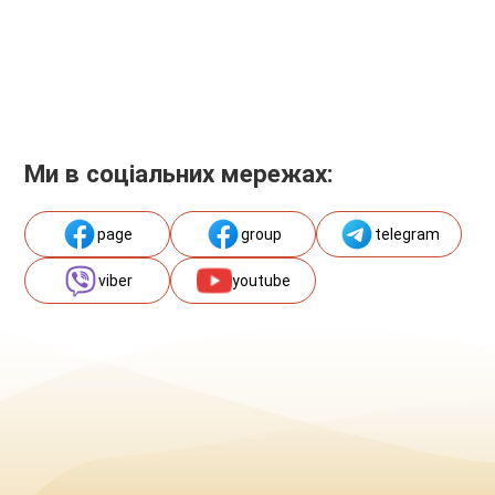
Ми в соціальних мережах:
page
group
telegram
viber
youtube