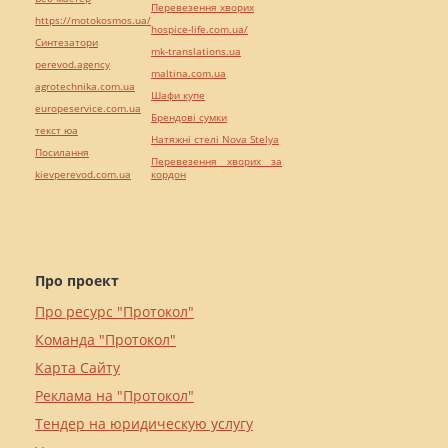
Перевезення хворих
https://motokosmos.ua/
hospice-life.com.ua/
Синтезатори
mk-translations.ua
perevod.agency
maltina.com.ua
agrotechnika.com.ua
Шафи купе
europeservice.com.ua
Брендові сумки
текст юа
Натяжні стелі Nova Stelya
Посилання
Перевезення хворих за
kievperevod.com.ua
кордон
Про проект
Про ресурс "Протокол"
Команда "Протокол"
Карта Сайту
Реклама на "Протокол"
Тендер на юридическую услугу