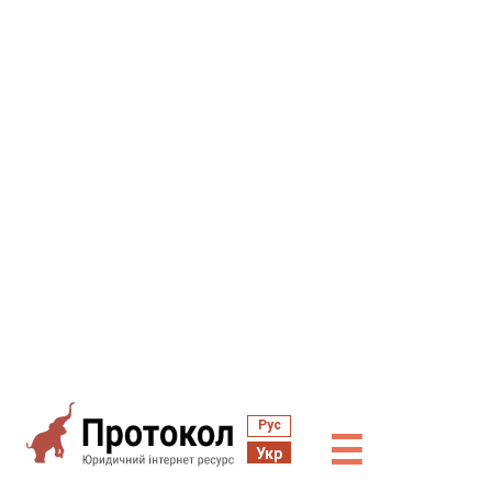
Рус
☰
Укр