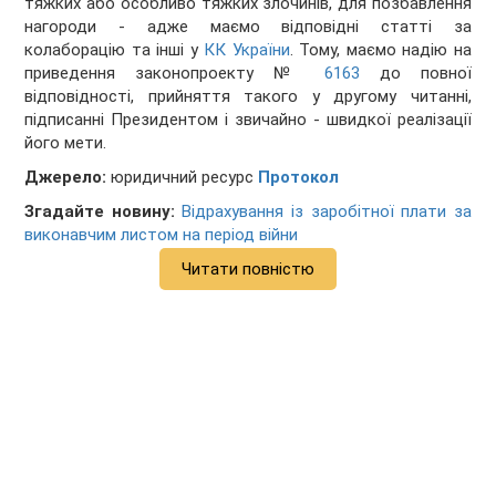
тяжких або особливо тяжких злочинів, для позбавлення
нагороди - адже маємо відповідні статті за
колаборацію та інші у
КК України
. Тому, маємо надію на
приведення законопроекту №
6163
до повної
відповідності, прийняття такого у другому читанні,
підписанні Президентом і звичайно - швидкої реалізації
його мети.
​​Джерело:
юридичний ресурс
Протокол
Згадайте новину:
Відрахування із заробітної плати за
виконавчим листом на період війни
Читати повністю