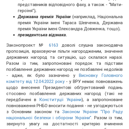
представників відповідного фаху, а також - “Мати-
героїня”);
Державна премія України
(наприклад, Національна
премія України імені Тараса Шевченка, Державна
премія України імені Олександра Довженка, тощо);
президентська відзнака.
Законопроект №
6163
доволі слушна законодавча
пропозиція, враховуючи пільги нагородженим, значення
державних нагород та ситуацію, що склалася наразі.
Разом із тим, запропоновані порядок та підстави
позбавлення державних нагород не позбавлені недоліків
- адже, як було зазначено у
Висновку Головного
комітету від 12.04.2022 року
- у ВРУ немає повноважень
щодо внесення Президентові обґрунтований подань
стосовно позбавлення державних нагород (такі не
передбачені в
Конституції України
), а запропоноване
повноваження РНБО вносити подання - не узгоджуються
з Основним законом та
Законом України “Про Раду
національної безпеки і оборони України”
. Разом із тим,
звернуто увагу на достатності критерію вчинення