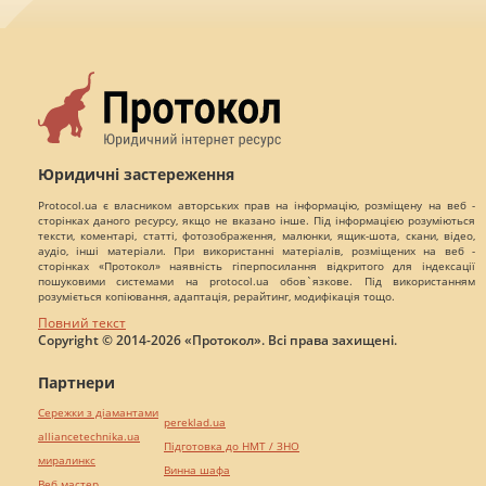
Юридичні застереження
Protocol.ua є власником авторських прав на інформацію, розміщену на веб -
сторінках даного ресурсу, якщо не вказано інше. Під інформацією розуміються
тексти, коментарі, статті, фотозображення, малюнки, ящик-шота, скани, відео,
аудіо, інші матеріали. При використанні матеріалів, розміщених на веб -
сторінках «Протокол» наявність гіперпосилання відкритого для індексації
пошуковими системами на protocol.ua обов`язкове. Під використанням
розуміється копіювання, адаптація, рерайтинг, модифікація тощо.
Повний текст
Copyright © 2014-2026 «Протокол». Всі права захищені.
Партнери
Сережки з діамантами
pereklad.ua
alliancetechnika.ua
Підготовка до НМТ / ЗНО
миралинкс
Винна шафа
Веб мастер