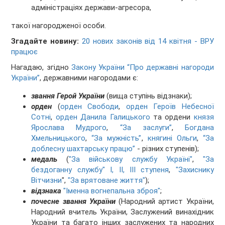
адміністраціях держави-агресора,
такої нагородженої особи.
Згадайте новину:
20 нових законів від 14 квітня - ВРУ
працює
Нагадаю, згідно
Закону України “Про державні нагороди
України”
, державними нагородами є:
звання Герой України
(вища ступінь відзнаки);
орден
(
орден Свободи
,
орден Героїв Небесної
Сотні
,
орден Данила Галицького
та ордени
князя
Ярослава Мудрого
,
“За заслуги”
,
Богдана
Хмельницького
,
“За мужність”
,
княгині Ольги
,
“За
доблесну шахтарську працю”
- різних ступенів);
медаль
(
"За військову службу Україні"
,
"За
бездоганну службу" I, II, III ступеня
,
"Захиснику
Вітчизни
",
"За врятоване життя"
);
відзнака
"Іменна вогнепальна зброя"
;
почесне звання України
(Народний артист України,
Народний вчитель України, Заслужений винахідник
України та багато інших заслужених та народних