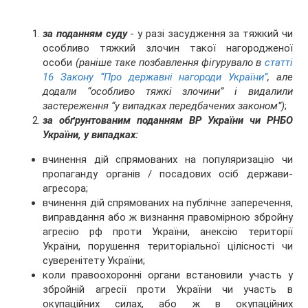
за поданням суду
- у разі засудження за тяжкий чи
особливо тяжкий злочин такої нагородженої
особи
(раніше таке позбавлення фігурувало в
статті
16 Закону “Про державні нагороди України”
, але
додали “особливо тяжкі злочини” і видалили
застереження “у випадках передбачених законом”)
;
за обґрунтованим поданням ВР України чи РНБО
України, у випадках:
вчинення дій спрямованих на популяризацію чи
пропаганду органів / посадових осіб держави-
агресора;
вчинення дій спрямованих на публічне заперечення,
виправдання або ж визнання правомірною збройну
агресію рф проти України, анексію території
України, порушення територіальної цілісності чи
суверенітету України;
коли правоохоронні органи встановили участь у
збройній агресії проти України чи участь в
окупаційних силах, або ж в окупаційних