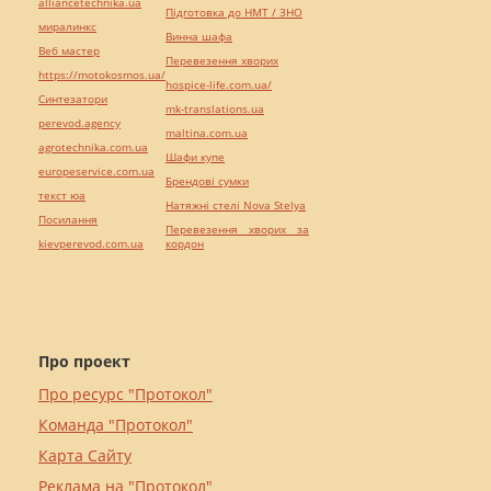
alliancetechnika.ua
Підготовка до НМТ / ЗНО
миралинкс
Винна шафа
Веб мастер
Перевезення хворих
https://motokosmos.ua/
hospice-life.com.ua/
Синтезатори
mk-translations.ua
perevod.agency
maltina.com.ua
agrotechnika.com.ua
Шафи купе
europeservice.com.ua
Брендові сумки
текст юа
Натяжні стелі Nova Stelya
Посилання
Перевезення хворих за
kievperevod.com.ua
кордон
Про проект
Про ресурс "Протокол"
Команда "Протокол"
Карта Сайту
Реклама на "Протокол"