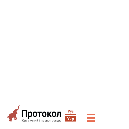
Рус
☰
Укр