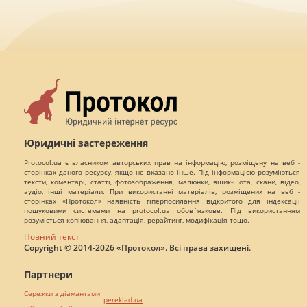
Юридичні застереження
Protocol.ua є власником авторських прав на інформацію, розміщену на веб -
сторінках даного ресурсу, якщо не вказано інше. Під інформацією розуміються
тексти, коментарі, статті, фотозображення, малюнки, ящик-шота, скани, відео,
аудіо, інші матеріали. При використанні матеріалів, розміщених на веб -
сторінках «Протокол» наявність гіперпосилання відкритого для індексації
пошуковими системами на protocol.ua обов`язкове. Під використанням
розуміється копіювання, адаптація, рерайтинг, модифікація тощо.
Повний текст
Copyright © 2014-2026 «Протокол». Всі права захищені.
Партнери
Сережки з діамантами
pereklad.ua